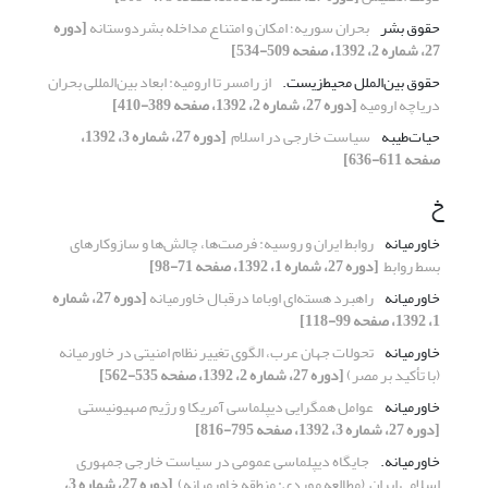
حقوق بشر
بحران سوریه؛ امکان و امتناع مداخله بشردوستانه
[دوره
27، شماره 2، 1392، صفحه 509-534]
حقوق بین‌الملل محیط‌زیست.‏
از رامسر تا ارومیه: ابعاد بین‌المللی بحران
دریاچه ارومیه
[دوره 27، شماره 2، 1392، صفحه 389-410]
حیات‌طیبه
سیاست خارجی در اسلام ‏
[دوره 27، شماره 3، 1392،
صفحه 611-636]
خ
خاورمیانه
روابط ایران و روسیه: فرصت‌ها، چالش‌ها و ‏سازوکارهای
بسط روابط ‏
[دوره 27، شماره 1، 1392، صفحه 71-98]
خاورمیانه
راهبرد هسته‌ای اوباما درقبال خاورمیانه
[دوره 27، شماره
1، 1392، صفحه 99-118]
خاورمیانه
تحولات جهان عرب، الگوی تغییر نظام امنیتی در ‏خاورمیانه
(با تأکید بر مصر)‏
[دوره 27، شماره 2، 1392، صفحه 535-562]
خاورمیانه
عوامل همگرایی دیپلماسی آمریکا و رژیم صهیونیستی ‏
[دوره 27، شماره 3، 1392، صفحه 795-816]
خاورمیانه.‏
جایگاه دیپلماسی عمومی در سیاست خارجی ‏جمهوری
اسلامی ایران ‏ ‏(مطالعه موردی: منطقه خاورمیانه) ‏
[دوره 27، شماره 3،