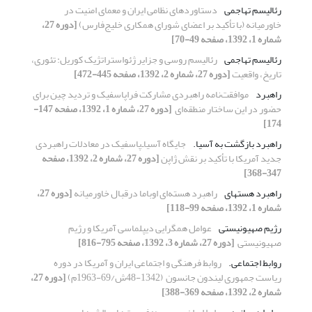
رئالیسم تهاجمی
دستاوردهای نظامی ایران و معمای امنیت در
خاورمیانه ‏‏(با تأکید بر اعضای شورای همکاری خلیج‌فارس)‏
[دوره 27،
شماره 1، 1392، صفحه 49-70]
رئالیسم تهاجمی
رئالیسم روسی و جزایر ژئواستراتژیک کوریل: ‏تئوری،
تاریخ، واقعیت
[دوره 27، شماره 2، 1392، صفحه 445-472]
راهبرد
موافقت‌نامه راهبردی مشارکت فراپاسفیک و تردید ‏چین برای
حضور در این ساختار منطقه‌ای ‏
[دوره 27، شماره 1، 1392، صفحه 147-
174]
راهبرد بازگشت به آسیا.‏
جایگاه آسیا‌ـ‌پاسفیک در معادلات راهبردی
جدید آمریکا ‏با تأکید بر نقش ژاپن
[دوره 27، شماره 2، 1392، صفحه
347-368]
راهبرد هسته‏ای
راهبرد هسته‌ای اوباما درقبال خاورمیانه
[دوره 27،
شماره 1، 1392، صفحه 99-118]
رژیم صهیونیستی
عوامل همگرایی دیپلماسی آمریکا و رژیم
صهیونیستی ‏
[دوره 27، شماره 3، 1392، صفحه 795-816]
روابط اجتماعی.‏
روابط فرهنگی و اجتماعی ایران و آمریکا در دوره
‏ریاست جمهوری لیندون جانسون ‏ (48-1342ش/69-1963م)‏
[دوره 27،
شماره 2، 1392، صفحه 369-388]