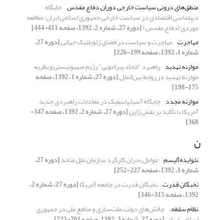
منطق‌های درونی سیاست خارجی دوران دفاع مقدس
جایگاه
دیپلماسی اقتصادی در سیاست خارجی ‏جمهوری اسلامی ایران: مطالعه
موردی (دفاع مقدس)‏
[دوره 27، شماره 2، 1392، صفحه 411-444]
مهاجرت
مهاجرت و سیاست در فضای ژئوپلتیک جهانی
[دوره 27،
شماره 1، 1392، صفحه 199-226]
موازنه‌ تهدید
راهبرد "اتحاد پیرامونی" رژیم صهیونیستی و ‏نظریه
موازنه تهدید در روابط بین‌الملل
[دوره 27، شماره 1، 1392، صفحه
175-198]
موازنه مجدد
جایگاه آسیا‌ـ‌پاسفیک در معادلات راهبردی جدید
آمریکا ‏با تأکید بر نقش ژاپن
[دوره 27، شماره 2، 1392، صفحه 347-
368]
ن
نئوایده‌آلیسم
عوامل بحران کارکرد سازمان ملل متحد
[دوره 27،
شماره 1، 1392، صفحه 227-252]
نخبگان قدرت
نخبگان قدرت در جامعه آمریکا
[دوره 27، شماره 2،
1392، صفحه 315-346]
نظام سلطه.‏
چالش‌های دولت‌ـ‌ملت‌سازی و منافع ملی در ‏جمهوری
اسلامی ایران ‏
[دوره 27، شماره 3، 1392، صفحه 701-722]