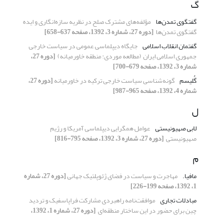
گ
گفتگوی تمدن‌ها
مؤلفه‌های مشترک صلح در نظریه سازه‌انگاری و ‏ایده
گفتگوی تمدن‌ها ‏
[دوره 27، شماره 3، 1392، صفحه 637-658]
گفتمان انقلاب اسلامی
جایگاه دیپلماسی عمومی در سیاست خارجی
‏جمهوری اسلامی ایران ‏ ‏(مطالعه موردی: منطقه خاورمیانه) ‏
[دوره 27،
شماره 3، 1392، صفحه 679-700]
گُلیسم
گونه‌شناسی سیاست خارجی ترکیه در خاورمیانه
[دوره 27،
شماره 4، 1392، صفحه 965-987]
ل
لابی صهیونیستی
عوامل همگرایی دیپلماسی آمریکا و رژیم
صهیونیستی ‏
[دوره 27، شماره 3، 1392، صفحه 795-816]
م
مافیا.‏
مهاجرت و سیاست در فضای ژئوپلتیک جهانی
[دوره 27، شماره
1، 1392، صفحه 199-226]
مبادلات تجاری
موافقت‌نامه راهبردی مشارکت فراپاسفیک و تردید
‏چین برای حضور در این ساختار منطقه‌ای ‏
[دوره 27، شماره 1، 1392،