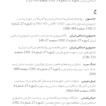
اسلامی ایران ‏
[دوره 27، شماره 3، 1392، صفحه 701-722]
ج
جانسون
روابط فرهنگی و اجتماعی ایران و آمریکا در دوره ‏ریاست
جمهوری لیندون جانسون ‏ (48-1342ش/69-1963م)‏
[دوره 27، شماره
2، 1392، صفحه 369-388]
جمهوری ‌اسلامی ‌ایران
نگاه بیرونی به سیاست خارجی جمهوری اسلامی
ایران
[دوره 27، شماره 1، 1392، صفحه 27-48]
جمهوری اسلامی ایران
تحلیل اقتصادی روابط تعارض‌آمیز ایران و
‏کشورهای عرب حوزه خلیج فارس ‏
[دوره 27، شماره 3، 1392، صفحه
723-746]
جنگ سرد
تحلیل ریشه‌ها و ماهیت بحران اوکراین: تشدید تنش شبه
جنگ سرد بین روسیه و غرب
[دوره 27، شماره 4، 1392، صفحه 889-
918]
جهان میهنی
تحولات اخیر خاورمیانه و شمال آفریقا و درک سیاست
خارجی آمریکا: با تأکید بر تحولات بحرین و سوریه
[دوره 27، شماره 4،
1392، صفحه 943-964]
جهانی‌شدن.‏
جایگاه دیپلماسی اقتصادی در سیاست خارجی ‏جمهوری
اسلامی ایران: مطالعه موردی (دفاع مقدس)‏
[دوره 27، شماره 2، 1392،