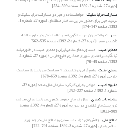
[دوره 27، شماره 2، 1392، صفحه 509-534]
مشارکت فراپاسفیک
موافقت‌نامه راهبردی مشارکت فراپاسفیک و
تردید ‏چین برای حضور در این ساختار منطقه‌ای ‏
[دوره 27، شماره 1،
1392، صفحه 147-174]
مصر
تحولات جهان عرب، الگوی تغییر نظام امنیتی در ‏خاورمیانه (با
تأکید بر مصر)‏
[دوره 27، شماره 2، 1392، صفحه 535-562]
معمای امنیت
دستاوردهای نظامی ایران و معمای امنیت در خاورمیانه
‏‏(با تأکید بر اعضای شورای همکاری خلیج‌فارس)‏
[دوره 27، شماره 1،
1392، صفحه 49-70]
معمای امنیت
واقع‌گرایی نوکلاسیک: از سیاست بین‌الملل تا ‏سیاست
خارجی
[دوره 27، شماره 3، 1392، صفحه 659-678]
مفهوم امنیت
عوامل بحران کارکرد سازمان ملل متحد
[دوره 27،
شماره 1، 1392، صفحه 227-252]
مقابله با بی‌کیفری
سازوکارهای حقوقی کیفری بین‌الملل برای محاکمه
تروریست‌های تکفیری در سوریه
[دوره 27، شماره 4، 1392، صفحه
989-1011]
منافع ملی
چالش‌های دولت‌ـ‌ملت‌سازی و منافع ملی در ‏جمهوری
اسلامی ایران ‏
[دوره 27، شماره 3، 1392، صفحه 701-722]