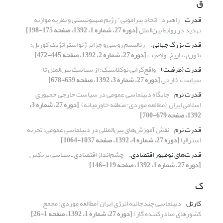
ق
قدرت
راهبرد "اتحاد پیرامونی" رژیم صهیونیستی و ‏نظریه موازنه
تهدید در روابط بین‌الملل
[دوره 27، شماره 1، 1392، صفحه 175-198]
قدرت بزرگ جهانی. ‏
رئالیسم روسی و جزایر ژئواستراتژیک کوریل:
‏تئوری، تاریخ، واقعیت
[دوره 27، شماره 2، 1392، صفحه 445-472]
قدرت (ظرفیت)
واقع‌گرایی نوکلاسیک: از سیاست بین‌الملل تا
‏سیاست خارجی
[دوره 27، شماره 3، 1392، صفحه 659-678]
قدرت نرم
جایگاه دیپلماسی عمومی در سیاست خارجی ‏جمهوری
اسلامی ایران ‏ ‏(مطالعه موردی: منطقه خاورمیانه) ‏
[دوره 27، شماره 3،
1392، صفحه 679-700]
قدرت نرم
نقش آموزش‌های بین‌المللی در دیپلماسی عمومی؛ تجربه
استرالیا
[دوره 27، شماره 4، 1392، صفحه 1037-1064]
قدرت‌های نوظهور اقتصادی.‏
چشم‌انداز اقتصادی ‌ـ سیاسی بریکس
[دوره 27، شماره 1، 1392، صفحه 119-146]
ک
کارتل
دیپلماسی چندجانبه انرژی ایران ‏(مطالعه موردی: مجمع
کشورهای صادرکننده گاز)‏
[دوره 27، شماره 1، 1392، صفحه 1-26]