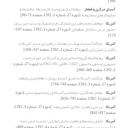
368]
آسیای مرکزی و ‏قفقاز.‏
روابط ایران و روسیه: فرصت‌ها، چالش‌ها و
‏سازوکارهای بسط روابط ‏
[دوره 27، شماره 1، 1392، صفحه 71-98]
آمریکا
موافقت‌نامه راهبردی مشارکت فراپاسفیک و تردید ‏چین برای
حضور در این ساختار منطقه‌ای ‏
[دوره 27، شماره 1، 1392، صفحه 147-
174]
آمریکا
جایگاه آسیا‌ـ‌پاسفیک در معادلات راهبردی جدید آمریکا ‏با
تأکید بر نقش ژاپن
[دوره 27، شماره 2، 1392، صفحه 347-368]
آمریکا
روابط فرهنگی و اجتماعی ایران و آمریکا در دوره ‏ریاست
جمهوری لیندون جانسون ‏ (48-1342ش/69-1963م)‏
[دوره 27، شماره
2، 1392، صفحه 369-388]
آمریکا
بازگشت آمریکا به شرق آسیا و ‏ رویکرد نظام امنیتی منطقه ‏
[دوره 27، شماره 3، 1392، صفحه 769-794]
آمریکا
عوامل همگرایی دیپلماسی آمریکا و رژیم صهیونیستی ‏
[دوره
27، شماره 3، 1392، صفحه 795-816]
آمریکا
بررسی راهبرد دفاعی ـ ‌امنیتی هند ‏
[دوره 27، شماره 3، 1392،
صفحه 817-842]
آمریکا
تحلیل ریشه‌ها و ماهیت بحران اوکراین: تشدید تنش شبه
جنگ سرد بین روسیه و غرب
[دوره 27، شماره 4، 1392، صفحه 889-