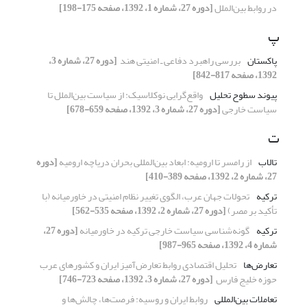
در روابط بین‌الملل
[دوره 27، شماره 1، 1392، صفحه 175-198]
پ
پاکستان
بررسی راهبرد دفاعی ـ ‌امنیتی هند ‏
[دوره 27، شماره 3،
1392، صفحه 817-842]
پیوند سطوح تحلیل
واقع‌گرایی نوکلاسیک: از سیاست بین‌الملل تا
‏سیاست خارجی
[دوره 27، شماره 3، 1392، صفحه 659-678]
ت
تالاب
از رامسر تا ارومیه: ابعاد بین‌المللی بحران دریاچه ارومیه
[دوره
27، شماره 2، 1392، صفحه 389-410]
ترکیه
تحولات جهان عرب، الگوی تغییر نظام امنیتی در ‏خاورمیانه (با
تأکید بر مصر)‏
[دوره 27، شماره 2، 1392، صفحه 535-562]
ترکیه
گونه‌شناسی سیاست خارجی ترکیه در خاورمیانه
[دوره 27،
شماره 4، 1392، صفحه 965-987]
تعارض‌ها
تحلیل اقتصادی روابط تعارض‌آمیز ایران و ‏کشورهای عرب
حوزه خلیج فارس ‏
[دوره 27، شماره 3، 1392، صفحه 723-746]
تعاملات بین‌المللی
روابط ایران و روسیه: فرصت‌ها، چالش‌ها و