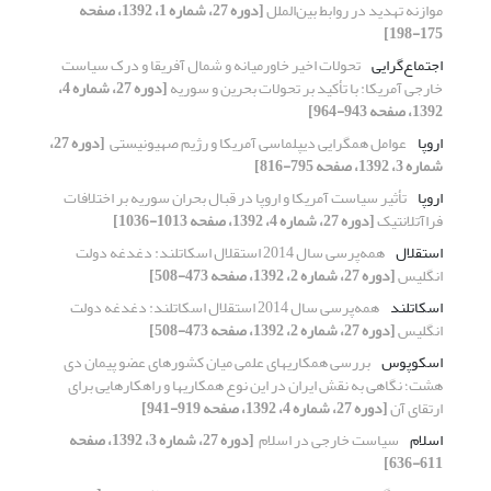
موازنه تهدید در روابط بین‌الملل
[دوره 27، شماره 1، 1392، صفحه
175-198]
اجتماع‌گرایی
تحولات اخیر خاورمیانه و شمال آفریقا و درک سیاست
خارجی آمریکا: با تأکید بر تحولات بحرین و سوریه
[دوره 27، شماره 4،
1392، صفحه 943-964]
اروپا
عوامل همگرایی دیپلماسی آمریکا و رژیم صهیونیستی ‏
[دوره 27،
شماره 3، 1392، صفحه 795-816]
اروپا
تأثیر سیاست‌ آمریکا و اروپا در قبال بحران سوریه بر اختلافات
فراآتلانتیک
[دوره 27، شماره 4، 1392، صفحه 1013-1036]
استقلال
همه‌پرسی سال 2014 استقلال اسکاتلند: دغدغه ‏دولت
انگلیس
[دوره 27، شماره 2، 1392، صفحه 473-508]
اسکاتلند
همه‌پرسی سال 2014 استقلال اسکاتلند: دغدغه ‏دولت
انگلیس
[دوره 27، شماره 2، 1392، صفحه 473-508]
اسکوپوس
بررسی همکاری‏های علمی میان کشورهای عضو پیمان دی‏
هشت؛ نگاهی به نقش ایران در این نوع همکاری‏ها و راهکارهایی برای
ارتقای آن
[دوره 27، شماره 4، 1392، صفحه 919-941]
اسلام
سیاست خارجی در اسلام ‏
[دوره 27، شماره 3، 1392، صفحه
611-636]