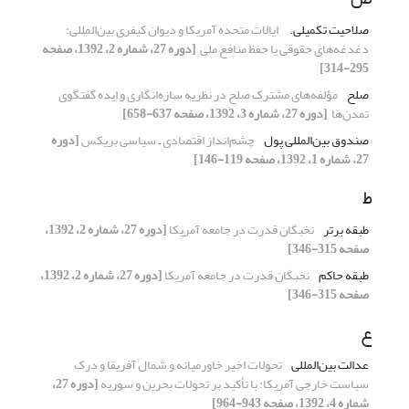
صلاحیت تکمیلی. ‏
ایالات متحده آمریکا و دیوان کیفری بین‌المللی:
‏دغدغه‌های حقوقی یا حفظ منافع ملی ‏
[دوره 27، شماره 2، 1392، صفحه
295-314]
صلح
مؤلفه‌های مشترک صلح در نظریه سازه‌انگاری و ‏ایده گفتگوی
تمدن‌ها ‏
[دوره 27، شماره 3، 1392، صفحه 637-658]
صندوق بین‌المللی پول
چشم‌انداز اقتصادی ‌ـ سیاسی بریکس
[دوره
27، شماره 1، 1392، صفحه 119-146]
ط
طبقه برتر
نخبگان قدرت در جامعه آمریکا
[دوره 27، شماره 2، 1392،
صفحه 315-346]
طبقه حاکم
نخبگان قدرت در جامعه آمریکا
[دوره 27، شماره 2، 1392،
صفحه 315-346]
ع
عدالت بین‌المللی
تحولات اخیر خاورمیانه و شمال آفریقا و درک
سیاست خارجی آمریکا: با تأکید بر تحولات بحرین و سوریه
[دوره 27،
شماره 4، 1392، صفحه 943-964]