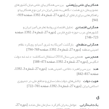
همکاری‏های علمی پژوهشی
بررسی همکاری‏های علمی میان کشورهای
عضو پیمان دی‏ هشت؛ نگاهی به نقش ایران در این نوع همکاری‏ها و
راهکارهایی برای ارتقای آن
[دوره 27، شماره 4، 1392، صفحه 919-
941]
همگرایی اقتصادی
تحلیل اقتصادی روابط تعارض‌آمیز ایران و
‏کشورهای عرب حوزه خلیج فارس ‏
[دوره 27، شماره 3، 1392، صفحه
723-746]
همگرایی منطقه‌ای
بازگشت آمریکا به شرق آسیا و ‏ رویکرد نظام
امنیتی منطقه ‏
[دوره 27، شماره 3، 1392، صفحه 769-794]
همه‌پرسی
همه‌پرسی سال 2014 استقلال اسکاتلند: دغدغه ‏دولت
انگلیس
[دوره 27، شماره 2، 1392، صفحه 473-508]
هند
بررسی راهبرد دفاعی ـ ‌امنیتی هند ‏
[دوره 27، شماره 3، 1392،
صفحه 817-842]
هویت دولت
چالش‌های دولت‌ـ‌ملت‌سازی و منافع ملی در ‏جمهوری
اسلامی ایران ‏
[دوره 27، شماره 3، 1392، صفحه 701-722]
ی
یک‌جانبه‌گرایی.‏
عوامل بحران کارکرد سازمان ملل متحد
[دوره 27،