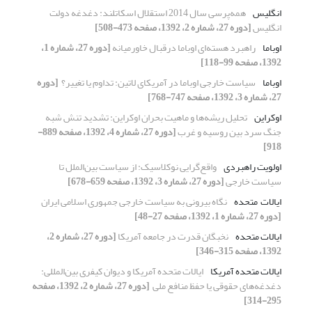
انگلیس
همه‌پرسی سال 2014 استقلال اسکاتلند: دغدغه ‏دولت
انگلیس
[دوره 27، شماره 2، 1392، صفحه 473-508]
اوباما
راهبرد هسته‌ای اوباما درقبال خاورمیانه
[دوره 27، شماره 1،
1392، صفحه 99-118]
اوباما
سیاست خارجی اوباما در آمریکای لاتین: تداوم یا تغییر؟ ‏
[دوره
27، شماره 3، 1392، صفحه 747-768]
اوکراین
تحلیل ریشه‌ها و ماهیت بحران اوکراین: تشدید تنش شبه
جنگ سرد بین روسیه و غرب
[دوره 27، شماره 4، 1392، صفحه 889-
918]
اولویت راهبردی
واقع‌گرایی نوکلاسیک: از سیاست بین‌الملل تا
‏سیاست خارجی
[دوره 27، شماره 3، 1392، صفحه 659-678]
ایالات ‌ متحده
نگاه بیرونی به سیاست خارجی جمهوری اسلامی ایران
[دوره 27، شماره 1، 1392، صفحه 27-48]
ایالات متحده
نخبگان قدرت در جامعه آمریکا
[دوره 27، شماره 2،
1392، صفحه 315-346]
ایالات متحده آمریکا
ایالات متحده آمریکا و دیوان کیفری بین‌المللی:
‏دغدغه‌های حقوقی یا حفظ منافع ملی ‏
[دوره 27، شماره 2، 1392، صفحه
295-314]