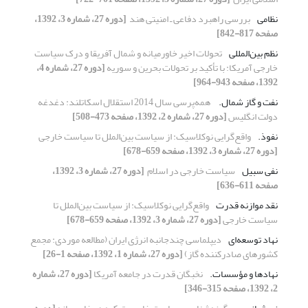
نظامی
بررسی راهبرد دفاعی ـ ‌امنیتی هند ‏
[دوره 27، شماره 3، 1392،
صفحه 817-842]
نظم بین‌المللی
تحولات اخیر خاورمیانه و شمال آفریقا و درک سیاست
خارجی آمریکا: با تأکید بر تحولات بحرین و سوریه
[دوره 27، شماره 4،
1392، صفحه 943-964]
نفت و گاز شمال. ‏
همه‌پرسی سال 2014 استقلال اسکاتلند: دغدغه
‏دولت انگلیس
[دوره 27، شماره 2، 1392، صفحه 473-508]
نفوذ.‏
واقع‌گرایی نوکلاسیک: از سیاست بین‌الملل تا ‏سیاست خارجی
[دوره 27، شماره 3، 1392، صفحه 659-678]
نفی سبیل
سیاست خارجی در اسلام ‏
[دوره 27، شماره 3، 1392،
صفحه 611-636]
نقد موازنه قدرت
واقع‌گرایی نوکلاسیک: از سیاست بین‌الملل تا
‏سیاست خارجی
[دوره 27، شماره 3، 1392، صفحه 659-678]
نهاد توسعه‌ای
دیپلماسی چندجانبه انرژی ایران ‏(مطالعه موردی: مجمع
کشورهای صادرکننده گاز)‏
[دوره 27، شماره 1، 1392، صفحه 1-26]
نهادها و مؤسسات.‏
نخبگان قدرت در جامعه آمریکا
[دوره 27، شماره
2، 1392، صفحه 315-346]