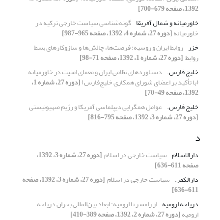
1392، صفحه 679-700]
خاورمیانه و شمال آفریقا
گونه‌شناسی سیاست خارجی ترکیه در
خاورمیانه
[دوره 27، شماره 4، 1392، صفحه 965-987]
خزر
روابط ایران و روسیه: فرصت‌ها، چالش‌ها و ‏سازوکارهای بسط
روابط ‏
[دوره 27، شماره 1، 1392، صفحه 71-98]
خلیج ‏فارس.‏
دستاوردهای نظامی ایران و معمای امنیت در خاورمیانه
‏‏(با تأکید بر اعضای شورای همکاری خلیج‌فارس)‏
[دوره 27، شماره 1،
1392، صفحه 49-70]
خلیج فارس.‏
عوامل همگرایی دیپلماسی آمریکا و رژیم صهیونیستی ‏
[دوره 27، شماره 3، 1392، صفحه 795-816]
د
دارالاسلام
سیاست خارجی در اسلام ‏
[دوره 27، شماره 3، 1392،
صفحه 611-636]
دارالکفر.‏
سیاست خارجی در اسلام ‏
[دوره 27، شماره 3، 1392، صفحه
611-636]
دریاچه ارومیه
از رامسر تا ارومیه: ابعاد بین‌المللی بحران دریاچه
ارومیه
[دوره 27، شماره 2، 1392، صفحه 389-410]