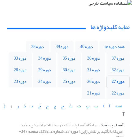
نمایه کلیدواژه ها
همه دوره ها
دوره 40
دوره 39
دوره 38
دوره 37
دوره 36
دوره 35
دوره 34
دوره 33
دوره 32
دوره 31
دوره 30
دوره 29
دوره 28
دوره 27
دوره 26
دوره 25
دوره 24
دوره 23
دوره 22
دوره 21
همه
آ
ا
ب
پ
ت
ث
ج
چ
ح
خ
د
ذ
ر
ز
ژ
آ
آسیا و پاسفیک
جایگاه آسیا‌ـ‌پاسفیک در معادلات راهبردی جدید
آمریکا ‏با تأکید بر نقش ژاپن
[دوره 27، شماره 2، 1392، صفحه 347-