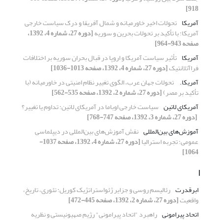
918]
آمریکا
تحولات اخیر خاورمیانه و شمال آفریقا و درک سیاست خارجی
آمریکا: با تأکید بر تحولات بحرین و سوریه
[دوره 27، شماره 4، 1392،
صفحه 943-964]
آمریکا
تأثیر سیاست‌ آمریکا و اروپا در قبال بحران سوریه بر اختلافات
فراآتلانتیک
[دوره 27، شماره 4، 1392، صفحه 1013-1036]
آمریکا. ‏
تحولات جهان عرب، الگوی تغییر نظام امنیتی در ‏خاورمیانه (با
تأکید بر مصر)‏
[دوره 27، شماره 2، 1392، صفحه 535-562]
آمریکای لاتین
سیاست خارجی اوباما در آمریکای لاتین: تداوم یا تغییر؟
‏
[دوره 27، شماره 3، 1392، صفحه 747-768]
آموزش‌های بین‌المللی
نقش آموزش‌های بین‌المللی در دیپلماسی
عمومی؛ تجربه استرالیا
[دوره 27، شماره 4، 1392، صفحه 1037-
1064]
ا
ابرقدرت
رئالیسم روسی و جزایر ژئواستراتژیک کوریل: ‏تئوری، تاریخ،
واقعیت
[دوره 27، شماره 2، 1392، صفحه 445-472]
اتحاد پیرامونی
راهبرد "اتحاد پیرامونی" رژیم صهیونیستی و ‏نظریه