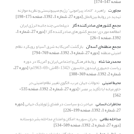
صفحه 147-174]
مجاورت
راهبرد "اتحاد پیرامونی" رژیم صهیونیستی و ‏نظریه موازنه
تهدید در روابط بین‌الملل
[دوره 27، شماره 1، 1392، صفحه 175-198]
مجمع کشورهای صادرکننده گاز
دیپلماسی چندجانبه انرژی ایران
‏(مطالعه موردی: مجمع کشورهای صادرکننده گاز)‏
[دوره 27، شماره 1،
1392، صفحه 1-26]
مجمع منطقه‌ای آسه‌آن
بازگشت آمریکا به شرق آسیا و ‏ رویکرد نظام
امنیتی منطقه ‏
[دوره 27، شماره 3، 1392، صفحه 769-794]
محمدرضا شاه
روابط فرهنگی و اجتماعی ایران و آمریکا در دوره
‏ریاست جمهوری لیندون جانسون ‏ (48-1342ش/69-1963م)‏
[دوره 27،
شماره 2، 1392، صفحه 369-388]
محیط امنیتی
تحولات جهان عرب، الگوی تغییر نظام امنیتی در
‏خاورمیانه (با تأکید بر مصر)‏
[دوره 27، شماره 2، 1392، صفحه 535-
562]
مخاطرات انسانی
مهاجرت و سیاست در فضای ژئوپلتیک جهانی
[دوره
27، شماره 1، 1392، صفحه 199-226]
مداخله نظامی
بحران سوریه؛ امکان و امتناع مداخله بشردوستانه
[دوره 27، شماره 2، 1392، صفحه 509-534]
مسئولیت حمایت
بحران سوریه؛ امکان و امتناع مداخله بشردوستانه