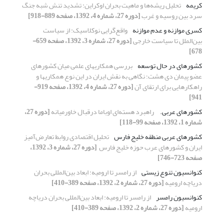
کریمه
تحلیل ریشه‌ها و ماهیت بحران اوکراین: تشدید تنش شبه جنگ
سرد بین روسیه و غرب
[دوره 27، شماره 4، 1392، صفحه 889-918]
کسری موازنه و عدم ‏موازنه
واقع‌گرایی نوکلاسیک: از سیاست
بین‌الملل تا ‏سیاست خارجی
[دوره 27، شماره 3، 1392، صفحه 659-
678]
کشورهای در حال توسعه
بررسی همکاری‏های علمی میان کشورهای
عضو پیمان دی‏ هشت؛ نگاهی به نقش ایران در این نوع همکاری‏ها و
راهکارهایی برای ارتقای آن
[دوره 27، شماره 4، 1392، صفحه 919-
941]
کشورهای عربی. ‏
راهبرد هسته‌ای اوباما درقبال خاورمیانه
[دوره 27،
شماره 1، 1392، صفحه 99-118]
کشورهای عربی منطقه خلیج فارس
تحلیل اقتصادی روابط تعارض‌آمیز
ایران و ‏کشورهای عرب حوزه خلیج فارس ‏
[دوره 27، شماره 3، 1392،
صفحه 723-746]
کنوانسیون تنوع زیستی
از رامسر تا ارومیه: ابعاد بین‌المللی بحران
دریاچه ارومیه
[دوره 27، شماره 2، 1392، صفحه 389-410]
کنوانسیون رامسر
از رامسر تا ارومیه: ابعاد بین‌المللی بحران دریاچه
ارومیه
[دوره 27، شماره 2، 1392، صفحه 389-410]