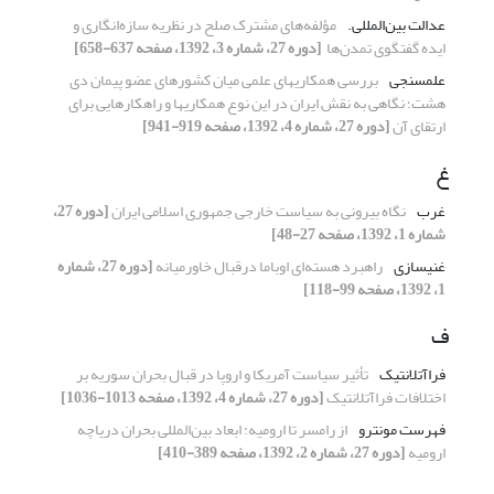
عدالت بین‌المللی.‏
مؤلفه‌های مشترک صلح در نظریه سازه‌انگاری و
‏ایده گفتگوی تمدن‌ها ‏
[دوره 27، شماره 3، 1392، صفحه 637-658]
علم‏سنجی
بررسی همکاری‏های علمی میان کشورهای عضو پیمان دی‏
هشت؛ نگاهی به نقش ایران در این نوع همکاری‏ها و راهکارهایی برای
ارتقای آن
[دوره 27، شماره 4، 1392، صفحه 919-941]
غ
غرب
نگاه بیرونی به سیاست خارجی جمهوری اسلامی ایران
[دوره 27،
شماره 1، 1392، صفحه 27-48]
غنی‏سازی
راهبرد هسته‌ای اوباما درقبال خاورمیانه
[دوره 27، شماره
1، 1392، صفحه 99-118]
ف
فراآتلانتیک
تأثیر سیاست‌ آمریکا و اروپا در قبال بحران سوریه بر
اختلافات فراآتلانتیک
[دوره 27، شماره 4، 1392، صفحه 1013-1036]
فهرست ‏مونترو
از رامسر تا ارومیه: ابعاد بین‌المللی بحران دریاچه
ارومیه
[دوره 27، شماره 2، 1392، صفحه 389-410]