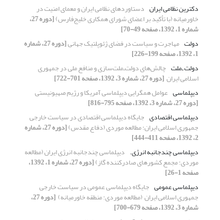
دکترین نظامی ایران
دستاوردهای نظامی ایران و معمای امنیت در
خاورمیانه ‏‏(با تأکید بر اعضای شورای همکاری خلیج‌فارس)‏
[دوره 27،
شماره 1، 1392، صفحه 49-70]
دولت
مهاجرت و سیاست در فضای ژئوپلتیک جهانی
[دوره 27، شماره
1، 1392، صفحه 199-226]
دولت ‌ـ‌ملت
چالش‌های دولت‌ـ‌ملت‌سازی و منافع ملی در ‏جمهوری
اسلامی ایران ‏
[دوره 27، شماره 3، 1392، صفحه 701-722]
دیپلماسی
عوامل همگرایی دیپلماسی آمریکا و رژیم صهیونیستی ‏
[دوره 27، شماره 3، 1392، صفحه 795-816]
دیپلماسی اقتصادی
جایگاه دیپلماسی اقتصادی در سیاست خارجی
‏جمهوری اسلامی ایران: مطالعه موردی (دفاع مقدس)‏
[دوره 27، شماره
2، 1392، صفحه 411-444]
دیپلماسی ‏چندجانبه انرژی.‏
دیپلماسی چندجانبه انرژی ایران ‏(مطالعه
موردی: مجمع کشورهای صادرکننده گاز)‏
[دوره 27، شماره 1، 1392،
صفحه 1-26]
دیپلماسی عمومی
جایگاه دیپلماسی عمومی در سیاست خارجی
‏جمهوری اسلامی ایران ‏ ‏(مطالعه موردی: منطقه خاورمیانه) ‏
[دوره 27،
شماره 3، 1392، صفحه 679-700]