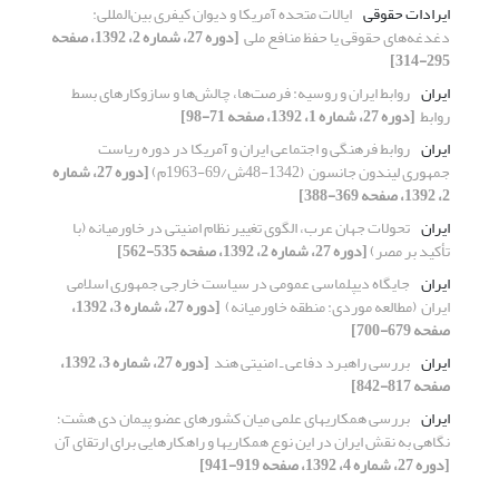
ایرادات حقوقی
ایالات متحده آمریکا و دیوان کیفری بین‌المللی:
‏دغدغه‌های حقوقی یا حفظ منافع ملی ‏
[دوره 27، شماره 2، 1392، صفحه
295-314]
ایران
روابط ایران و روسیه: فرصت‌ها، چالش‌ها و ‏سازوکارهای بسط
روابط ‏
[دوره 27، شماره 1، 1392، صفحه 71-98]
ایران
روابط فرهنگی و اجتماعی ایران و آمریکا در دوره ‏ریاست
جمهوری لیندون جانسون ‏ (48-1342ش/69-1963م)‏
[دوره 27، شماره
2، 1392، صفحه 369-388]
ایران
تحولات جهان عرب، الگوی تغییر نظام امنیتی در ‏خاورمیانه (با
تأکید بر مصر)‏
[دوره 27، شماره 2، 1392، صفحه 535-562]
ایران
جایگاه دیپلماسی عمومی در سیاست خارجی ‏جمهوری اسلامی
ایران ‏ ‏(مطالعه موردی: منطقه خاورمیانه) ‏
[دوره 27، شماره 3، 1392،
صفحه 679-700]
ایران
بررسی راهبرد دفاعی ـ ‌امنیتی هند ‏
[دوره 27، شماره 3، 1392،
صفحه 817-842]
ایران
بررسی همکاری‏های علمی میان کشورهای عضو پیمان دی‏ هشت؛
نگاهی به نقش ایران در این نوع همکاری‏ها و راهکارهایی برای ارتقای آن
[دوره 27، شماره 4، 1392، صفحه 919-941]