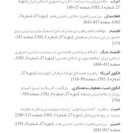
اعراب
نگاه بیرونی به سیاست خارجی جمهوری اسلامی ایران
[دوره
27، شماره 1، 1392، صفحه 27-48]
افغانستان
بررسی راهبرد دفاعی ـ ‌امنیتی هند ‏
[دوره 27، شماره 3،
1392، صفحه 817-842]
اقتصاد
موافقت‌نامه راهبردی مشارکت فراپاسفیک و تردید ‏چین برای
حضور در این ساختار منطقه‌ای ‏
[دوره 27، شماره 1، 1392، صفحه 147-
174]
اقتصاد جنگ
جایگاه دیپلماسی اقتصادی در سیاست خارجی ‏جمهوری
اسلامی ایران: مطالعه موردی (دفاع مقدس)‏
[دوره 27، شماره 2، 1392،
صفحه 411-444]
الگوی آمریکا
راهبرد هسته‌ای اوباما درقبال خاورمیانه
[دوره 27،
شماره 1، 1392، صفحه 99-118]
الگوی امنیت معطوف به همکاری.‏
بازگشت آمریکا به شرق آسیا و ‏
رویکرد نظام امنیتی منطقه ‏
[دوره 27، شماره 3، 1392، صفحه 769-
794]
امنیت
راهبرد "اتحاد پیرامونی" رژیم صهیونیستی و ‏نظریه موازنه
تهدید در روابط بین‌الملل
[دوره 27، شماره 1، 1392، صفحه 175-198]
امنیتی
بررسی راهبرد دفاعی ـ ‌امنیتی هند ‏
[دوره 27، شماره 3، 1392،
صفحه 817-842]