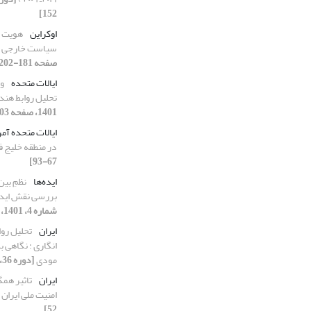
152]
اوکراین
هویت و
سیاست خارجی ا
صفحه 181-202]
ایالات متحده
وا
تحلیل روابط هند 
1401، صفحه 203-229]
ایالات متحده آمر
در منطقه خلیج 
67-93]
ایده‌ها
نظمِ بین
بررسی نقش ایده‌
شماره 4، 1401، صفحه 5-28]
ایران
تحلیل روا
انگاری : نگاهی 
مودی
[دوره 36، شماره 2، 1401، صفحه 47-74]
ایران
تاثیر همگ
امنیت ملی ایران
52]