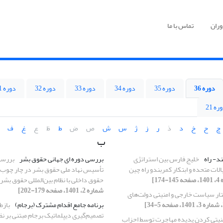
وران
تماس با ما
دوره 36
دوره 35
دوره 34
دوره 33
دوره 32
دوره 31
ره 21
چ
ح
خ
د
ذ
ر
ز
ژ
س
ش
ص
ض
ط
ظ
ع
غ
ف
ب
د- راه
خلیج فارس بین استراتژی
بررسی دوره ای جهانی حقوق بشر
بررسی
لات متحده و ابتکار کمربندو راه چین
تأسیس نهاد ملی حقوق بشر در چار چوب ت
حقوق داخلی با نظام بین‌المللی حقوق بشر
شماره 2، 1401، صفحه 179-202]
تار سیاست خارجی و امنیتی دولت‌های
برنامه جامع اقدام مشترک (برجام)
بازط
تصمیم‌گیری دیپلماتیک برجام مبتنی بر نظر
نیتی کردن پدیده مهاجرت توسط احزاب