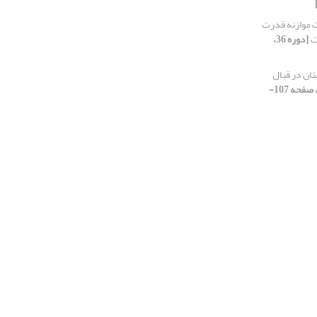
 موازنه قدرت
ت
[دوره 36،
ان در قبال
[دوره 36، شماره 1، 1401، صفحه 107-