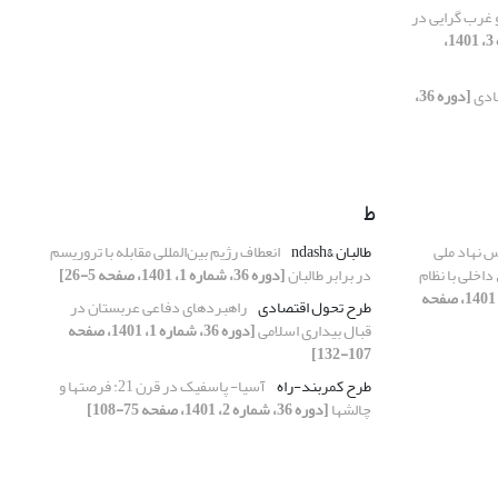
 غرب گرایی در
[دوره 36، شماره 3، 1401،
قادی
[دوره 36،
ط
 نهاد ملی
طالبان &ndash
انعطاف رژیم بین‌المللی مقابله با تروریسم
اخلی با نظام
در برابر طالبان
[دوره 36، شماره 1، 1401، صفحه 5-26]
[دوره 36، شماره 2، 1401، صفحه
طرح تحول اقتصادی
راهبردهای دفاعی عربستان در
قبال بیداری اسلامی
[دوره 36، شماره 1، 1401، صفحه
107-132]
طرح کمربند-راه
آسیا- پاسفیک در قرن 21: فرصتها و
چالشها
[دوره 36، شماره 2، 1401، صفحه 75-108]