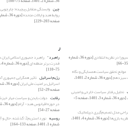
36، شماره 2، 1401، صفحه 75-108]
چین
وابستگی متقابل پیچیده: چارچوبی 
روابط هند و ایالات متحده
صفحه 203-229]
ر
سپورا در نظریه انتقادی
[دوره 36، شماره
راهبرد"
راهبرد جمهوری اسلامی ایران د
قدرت برتر منطقه ای
75-110]
موانع تحقق سیاست همسایگی و نگاه
ت سیزدهم
[دوره 36، شماره 2، 1401،
رژیم اسرائیل
تاثیر همگرایی جمهوری آذ
اسرائیل بر امنیت ملی ایران
صفحه 29-52]
تحلیل رفتار سیاست خارجی و امنیتی
[دوره 36، شماره 3، 1401، صفحه 5-
رقابت
دولت بایدن و سیاست مهار خیز
در حوزه اقیانوس هند- آرام
صفحه 27-54]
راحی مدل تصمیم‌گیری دیپلماتیک
ظریه بازی‌ها
[دوره 36، شماره 4، 1401،
روسیه
نورد استریم2: گذشته، حال و آینده
شماره 1، 1401، صفحه 133-164]