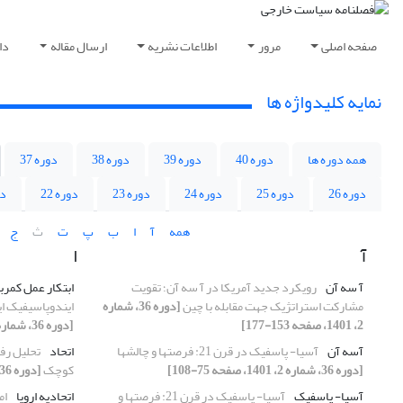
صفحه اصلی
مرور
اطلاعات نشریه
ارسال مقاله
دا
نمایه کلیدواژه ها
همه دوره ها
دوره 40
دوره 39
دوره 38
دوره 37
دوره 26
دوره 25
دوره 24
دوره 23
دوره 22
دو
همه
آ
ا
ب
پ
ت
ث
ج
آ
ا
آ سه آن
رویکرد جدید آمریکا در آ سه آن؛ تقویت
ابتکار عمل کمربن
مشارکت استراتژیک جهت مقابله با چین
[دوره 36، شماره
ایندوپاسیفیک ایا
2، 1401، صفحه 153-177]
[دوره 36، شماره 4، 1401، صفحه 145-174]
آسه آن
آسیا- پاسفیک در قرن 21: فرصتها و چالشها
اتحاد
تحلیل رف
[دوره 36، شماره 2، 1401، صفحه 75-108]
کوچک
[دوره 36، شماره 3، 1401، صفحه 5-34]
آسیا- پاسفیک
آسیا- پاسفیک در قرن 21: فرصتها و
اتحادیه اروپا
ام