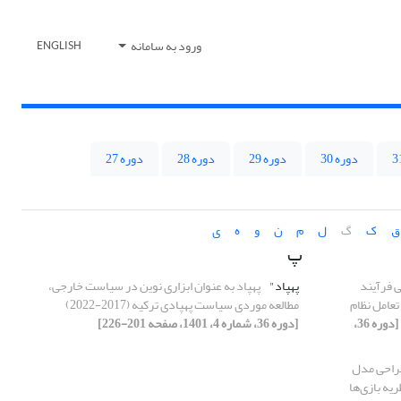
ورود به سامانه
ENGLISH
دوره 30
دوره 29
دوره 28
دوره 27
ق
ک
گ
ل
م
ن
و
ه
ی
پ
 فرآیند
پهپاد"
پهپاد به عنوان ابزاری نوین در سیاست خارجی،
عامل نظام
مطالعه موردی سیاست پهپادی ترکیه (2017-2022)
[دوره 36،
[دوره 36، شماره 4، 1401، صفحه 201-226]
راحی مدل
یه بازی‌ها