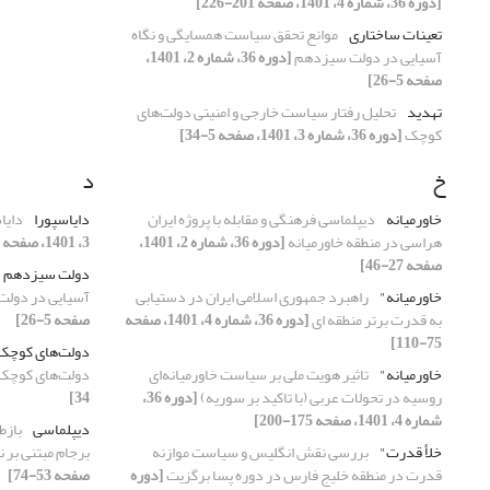
[دوره 36، شماره 4، 1401، صفحه 201-226]
تعینات ساختاری
موانع تحقق سیاست همسایگی و نگاه
آسیایی در دولت سیزدهم
[دوره 36، شماره 2، 1401،
صفحه 5-26]
تهدید
تحلیل رفتار سیاست خارجی و امنیتی دولت‌های
کوچک
[دوره 36، شماره 3، 1401، صفحه 5-34]
خ
د
خاورمیانه
دیپلماسی فرهنگی و مقابله با پروژه ایران
دایاسپورا
دایا
هراسی در منطقه خاورمیانه
[دوره 36، شماره 2، 1401،
3، 1401، صفحه 35-66]
صفحه 27-46]
دولت سیزدهم
خاورمیانه"
راهبرد جمهوری اسلامی ایران در دستیابی
آسیایی در دول
به قدرت برتر منطقه ای
[دوره 36، شماره 4، 1401، صفحه
صفحه 5-26]
75-110]
دولت‌های کوچک
خاورمیانه"
تاثیر هویت ملی بر سیاست خاورمیانه‌ای
دولت‌های کوچک
روسیه در تحولات عربی (با تاکید بر سوریه)
[دوره 36،
34]
شماره 4، 1401، صفحه 175-200]
دیپلماسی
بازط
خلأ قدرت"
بررسی نقش انگلیس و سیاست موازنه
برجام مبتنی بر ن
قدرت در منطقه خلیج فارس در دوره پسا برگزیت
[دوره
صفحه 53-74]