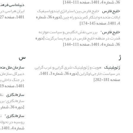
36، شماره 4، 1401، صفحه 111-144]
دیپلماسی فرهن
خلیج فارس
خلیج فارس بین استراتژی ایندوپاسیفیک
ایران هراسی در 
ایالات متحده و ابتکار کمربندو راه چین
[دوره 36، شماره
1401، صفحه 27-46]
4، 1401، صفحه 145-174]
خلیج فارس"
بررسی نقش انگلیس و سیاست موازنه
قدرت در منطقه خلیج فارس در دوره پسا برگزیت
[دوره
36، شماره 4، 1401، صفحه 111-144]
ژ
س
ژئوپلیتیک
هویت و ژئوپلیتیک؛شرق گرایی و غرب گرایی
سازمان ملل متح
در سیاست خارجی اوکراین
[دوره 36، شماره 3، 1401،
دبیرکل سازمان م
صفحه 181-202]
در جنگ داخلی یمن (2021
1401، صفحه 119-148]
سازه‌انگاری
نظم
سازه‌انگاری: بر
[دوره 36، شماره 4، 1401، صفحه 5-28]
سازه‌انگاری"
ت
روسیه در تحولات
شماره 4، 1401، صفحه 175-200]