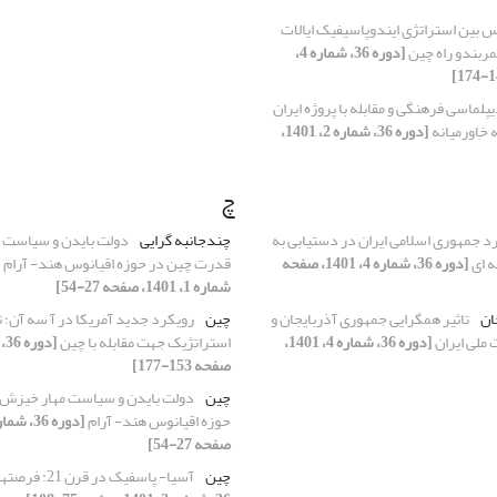
 بین استراتژی ایندوپاسیفیک ایالات
کمربندو راه چین
[دوره 36، شماره 4،
پلماسی فرهنگی و مقابله با پروژه ایران
 خاورمیانه
[دوره 36، شماره 2، 1401،
چ
د جمهوری اسلامی ایران در دستیابی به
چندجانبه گرایی
دولت بایدن و سیاست 
ه ای
[دوره 36، شماره 4، 1401، صفحه
قدرت چین در حوزه اقیانوس هند- آرام
شماره 1، 1401، صفحه 27-54]
ان
تاثیر همگرایی جمهوری آذربایجان و
چین
رویکرد جدید آمریکا در آ سه آن؛
 ملی ایران
[دوره 36، شماره 4، 1401،
استراتژیک جهت مقابله با چین
صفحه 153-177]
چین
دولت بایدن و سیاست مهار خیزش
حوزه اقیانوس هند- آرام
صفحه 27-54]
چین
آسیا- پاسفیک در قرن 21: فرصتها و چالشها