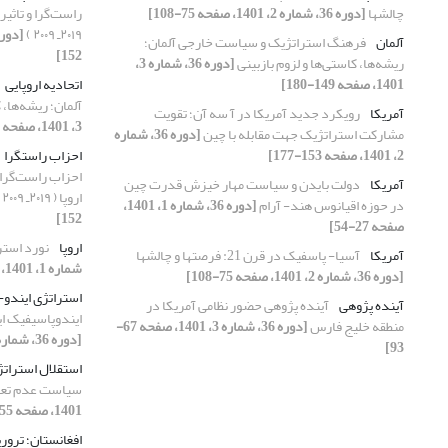
چالشها
[دوره 36، شماره 2، 1401، صفحه 75-108]
راست‌گرا و تاثیر 
۲۰۱۹ـ ۲۰۰۹ )
آلمان
فرهنگ استراتژیک و سیاست خارجی آلمان؛
152]
ریشه‌ها، کاستی‌ها و لزوم بازبینی
[دوره 36، شماره 3،
1401، صفحه 149-180]
اتحادیه اروپایی
آلمان؛ ریشه‌ها، 
آمریکا
رویکرد جدید آمریکا در آ سه آن؛ تقویت
3، 1401، صفحه 149-180]
مشارکت استراتژیک جهت مقابله با چین
[دوره 36، شماره
2، 1401، صفحه 153-177]
احزاب راستگرا
احزاب راست‌گرا و
آمریکا
دولت بایدن و سیاست مهار خیزش قدرت چین
اروپا ( ۲۰۱۹ـ ۲۰۰۹ )
در حوزه اقیانوس هند- آرام
[دوره 36، شماره 1، 1401،
152]
صفحه 27-54]
اروپا
نورد استریم2: گذشته، حال
آمریکا
آسیا- پاسفیک در قرن 21: فرصتها و چالشها
شماره 1، 1401، صفحه 133-164]
[دوره 36، شماره 2، 1401، صفحه 75-108]
استراتژی ایندو
آینده پژوهی
آینده پژوهی حضور نظامی آمریکا در
ایندوپاسیفیک ایا
منطقه خلیج فارس
[دوره 36، شماره 3، 1401، صفحه 67-
[دوره 36، شماره 4، 1401، صفحه 145-174]
93]
استقلال استرات
سیاست عدم تعه
1401، صفحه 55-88]
افغانستان؛ تروری