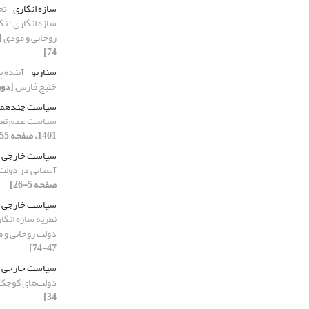
سازه انگاری
تح
سازه انگاری : 
روحانی و مودی
74]
سناریو
آینده پ
خلیج فارس
[دوره 36، شماره 3، 401
سیاست چندهم
سیاست عدم تعه
1401، صفحه 55-88]
سیاست خارجی
آسیایی در دول
صفحه 5-26]
سیاست خارجی
نظریه سازه انگا
دولت روحانی و 
47-74]
سیاست خارجی
دولت‌های کوچک
34]