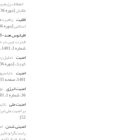
انعطاف رژیم بین
طالبان
[دوره 36، شماره 1، 1401، صفحه 5-26]
اقلیت
راهبردها
اسلامی
[دوره 36، شماره 1، 1401، صفحه 107-132]
اقیانوس هند-آر
قدرت چین در حو
شماره 1، 1401، صفحه 27-54]
امنیت
تحلیل رف
کوچک
[دوره 36، شماره 3، 1401، صفحه 5-34]
امنیت
دایاسپور
1401، صفحه 35-66]
امنیت انرژی
نورد 
36، شماره 1، 1401، صفحه 133-164]
امنیت ملی
تاثی
بر امنیت ملی ایر
52]
امنیتی شدن
ام
راست‌گرا و تاثیر 
۲۰۱۹ـ ۲۰۰۹ )