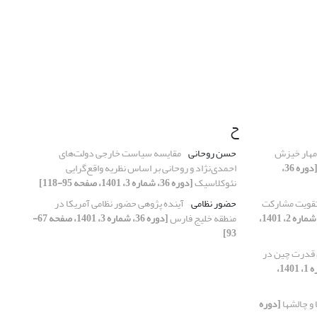
ح
مهار خیزش
حسن روحانی
مقایسه سیاست خارجی دولت‌های
[دوره 36،
احمدی‌نژاد و روحانی بر اساس نظریه واقع‌گرایی
نئوکلاسیک
[دوره 36، شماره 3، 1401، صفحه 95-118]
 تقویت مشارکت
حضور نظامی
آینده پژوهی حضور نظامی آمریکا در
[دوره 36، شماره 2، 1401،
منطقه خلیج فارس
[دوره 36، شماره 3، 1401، صفحه 67-
93]
 قدرت چین در
[دوره 36، شماره 1، 1401،
[دوره