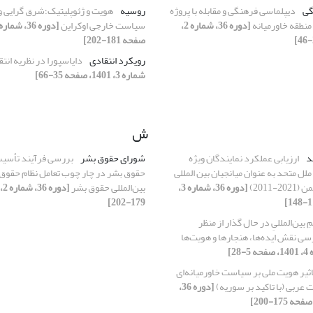
گی
دیپلماسی فرهنگی و مقابله با پروژه
روسیه
هویت و ژئوپلیتیک؛شرق گرایی و
منطقه خاورمیانه
[دوره 36، شماره 2،
سیاست خارجی اوکراین
صفحه 181-202]
رویکرد انتقادی
دایاسپورا در نظریه انت
شماره 3، 1401، صفحه 35-66]
ش
د
ارزیابی عملکرد نمایندگان ویژه
شورای حقوق بشر
بررسی فرآیند تأسیس
لل متحد به عنوان میانجیان بین المللی
حقوق بشر در چار چوب تعامل نظام حقوق د
-2011)
[دوره 36، شماره 3،
بین‌المللی حقوق بشر
179-202]
ِ بین‌المللیِ در حال گذار از منظر
رسی نقش ایده‌ها، هنجارها و هویت‌ها
اثیر هویت ملی بر سیاست خاورمیانه‌ای
 عربی (با تاکید بر سوریه)
[دوره 36،