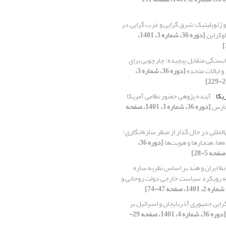
 ژئوپلیتیک؛شرق گرایی و غرب گرایی در
وکراین
[دوره 36، شماره 3، 1401،
بستگی متقابل پیچیده: چارچوبی برای
و ایالات متحده
[دوره 36، شماره 3،
یکا
آینده پژوهی حضور نظامی آمریکا
فارس
[دوره 36، شماره 3، 1401، صفحه
‌المللیِ در حال گذار از منظر سازه‌انگاری:
ها، هنجارها و هویت‌ها
[دوره 36،
بط ایران و هند بر اساس نظریه سازه
به رویکرد سیاست خارجی دولت روحانی و
رایی جمهوری آذربایجان و اسرائیل بر
[دوره 36، شماره 4، 1401، صفحه 29-