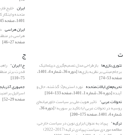
ایران
خلیج فارس
متحده و ابتکار 
1401، صفحه 145-174]
ایران هراسی
دی
هراسی در منطقه
صفحه 27-46]
ت
ج
تئوری بازی‌ها
بازطراحی مدل تصمیم‌گیری دیپلماتیک
ج ا ایران"
راهبر
برجام مبتنی بر نظریه بازی‌ها
[دوره 36، شماره 4، 1401،
قدرت برتر منطق
صفحه 53-74]
75-110]
تحریم‌های ایالات‌متحده
نورد استریم2: گذشته، حال و
جمهوری آذربایج
آینده
[دوره 36، شماره 1، 1401، صفحه 133-164]
اسرائیل بر امنیت
صفحه 29-52]
تحولات عربی"
تاثیر هویت ملی بر سیاست خاورمیانه‌ای
روسیه در تحولات عربی (با تاکید بر سوریه)
[دوره 36،
شماره 4، 1401، صفحه 175-200]
ترکیه"
پهپاد به عنوان ابزاری نوین در سیاست خارجی،
مطالعه موردی سیاست پهپادی ترکیه (2017-2022)