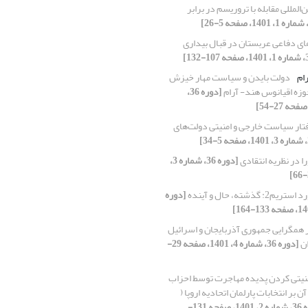
‌المللی مقابله با تروریسم در برابر
ی دفاعی عربستان در قبال بیداری
ام
دولت بایدن و سیاست مهار خیزش
زه اقیانوس هند- آرام
[دوره 36،
تار سیاست خارجی و امنیتی دولت‌های
ا در نظریه انتقادی
[دوره 36، شماره 3،
استریم2: گذشته، حال و آینده
[دوره
ر همگرایی جمهوری آذربایجان و اسرائیل
ان
[دوره 36، شماره 4، 1401، صفحه 29-
نیتی کردن پدیده مهاجرت توسط احزاب
آن بر انتخابات پارلمان اتحادیه اروپا (
[دوره 36، شماره 2، 1401، صفحه 131-