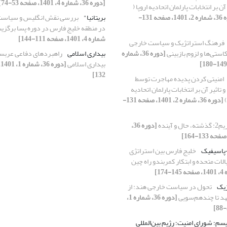
[دوره 36، شماره 4، 1401، صفحه 53-74]
آن بر انتخابات پارلمان اتحادیه اروپا (
[دوره 36، شماره 2، 1401، صفحه 131-
بریتانیا"
بررسی نقش انگلیس و سیاست
در منطقه خلیج فارس در دوره پسا برگزی
شماره 4، 1401، صفحه 111-144]
فرهنگ استراتژیک و سیاست خارجی
کاستی‌ها و لزوم بازبینی
[دوره 36، شماره
بیداری اسلامی
راهبردهای دفاعی عربست
بیداری اسلامی
132]
امنیتی کردن پدیده مهاجرت توسط
 تاثیر آن بر انتخابات پارلمان اتحادیه
[دوره 36، شماره 2، 1401، صفحه 131-
 و آینده
[دوره 36،
-پاسیفیک
خلیج فارس بین استراتژی
لات متحده و ابتکار کمربندو راه چین
ژیک
تحول در سیاست خارجی هند: از
د تا چندهم‌سویی
[دوره 36، شماره 1،
سم؛ شورای امنیت؛ رژیم بین‌المللی