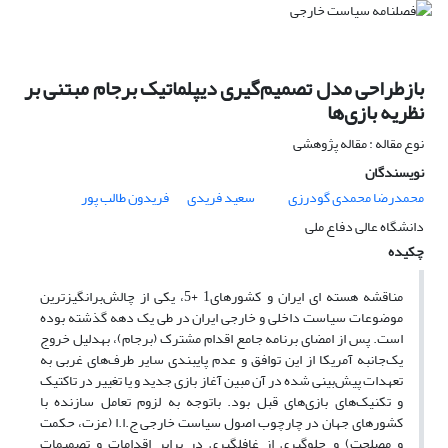
بازطراحی مدل تصمیم‌گیری دیپلماتیک برجام مبتنی بر
نظریه بازی‌ها
نوع مقاله : مقاله پژوهشی
نویسندگان
محمدرضا محمدی گودرزی
سعید فریدی
فریدون طالب پور
دانشگاه عالی دفاع ملی
چکیده
مناقشه هسته ­ای ایران و کشورهای1 +5، یکی از چالش‌برانگیزترین
موضوعات سیاست داخلی و خارجی ایران در طی یک دهه گذشته بوده
است. پس از امضای برنامه جامع اقدام مشترک (برجام)، به­دلیل خروج
یک‌جانبه آمریکا از این توافق و عدم پایبندی سایر طرف‌های غربی به
تعهدات پیش‌بینی شده در آن مبین آغاز بازی جدید و یا تغییر در تاکتیک
و تکنیک‌های بازی‌های قبل بود. باتوجه ‌به لزوم تعامل سازنده با
کشورهای جهان در چارچوب اصول سیاست خارجی ج.ا.ا (عزت، حکمت
و مصلحت) و جلوگیری از غافل­گیری در برابر اقدامات و تصمیمات