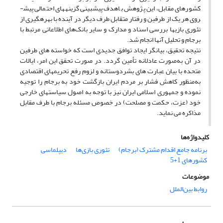
کشورهای مقابل، این پژوهش باهدف پیش­بینی گزینه­های احتمالی پیش­
روی هر یک از طرفین و رفتار متقابل طرف دیگر در آینده با بهره­گیری از
تئوری بازی­ها بررسی اسناد و مدارک و سایر بانک‌های اطلاعاتی مرتبط با
برجام و تحلیل آن­ها انجام شد.
نتیجه تحقیق، بیان­گر ایجاد توافق جدیدی است که خواسته ­های طرفین
در آن به‌صورت عادلانه تأمین گردد. در صورت تحقق این امر، ایالات
متحده با بیان عبارت­ های بشردوستانه و لزوم رفع تحریم­های اقتصادی
به‌منظور کاهش فشار بر مردم ایران بازگشت خود به برجام را توجیه
نموده و جمهوری اسلامی ایران نیز با توجه ‌به اصول سیاست­های خارجی
خود (عزت، حکمت و مصلحت) در خصوص مسئله برجام با طرف مقابل
مذاکره می ­نماید.
کلیدواژه‌ها
برنامه جامع اقدام مشترک (برجام)
تئوری بازی‌ها
دیپلماسی
کشورهای 1+5
موضوعات
روابط بین‌الملل