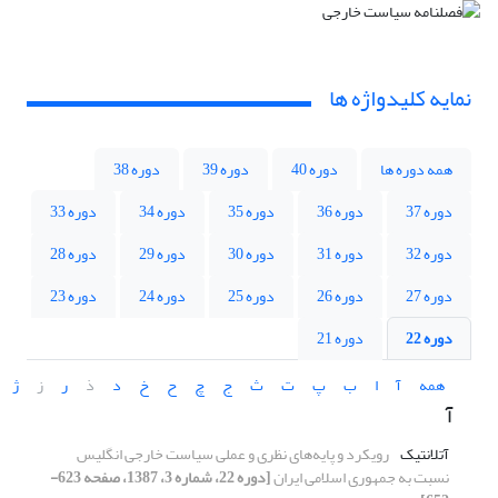
نمایه کلیدواژه ها
همه دوره ها
دوره 40
دوره 39
دوره 38
دوره 37
دوره 36
دوره 35
دوره 34
دوره 33
دوره 32
دوره 31
دوره 30
دوره 29
دوره 28
دوره 27
دوره 26
دوره 25
دوره 24
دوره 23
دوره 22
دوره 21
همه
آ
ا
ب
پ
ت
ث
ج
چ
ح
خ
د
ذ
ر
ز
ژ
آ
آتلانتیک
رویکرد و پایه‌های نظری و عملی سیاست خارجی ‏انگلیس
نسبت به جمهوری اسلامی ایران
[دوره 22، شماره 3، 1387، صفحه 623-