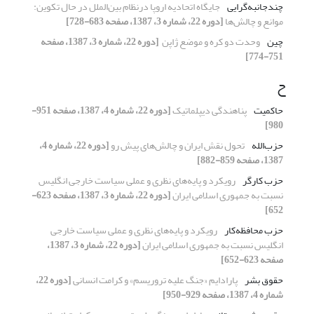
چندجانبه‌گرایی
جایگاه اتحادیه اروپا درنظام بین‌الملل در حال ‏تکوین:
موانع و چالش‌ها
[دوره 22، شماره 3، 1387، صفحه 683-728]
چین
وحدت دو کره و موضع ژاپن ‏
[دوره 22، شماره 3، 1387، صفحه
751-774]
ح
حاکمیت
پناهندگی دیپلماتیک
[دوره 22، شماره 4، 1387، صفحه 951-
980]
حزب‌الله
تحول نقش ایران و چالش‌های پیش رو
[دوره 22، شماره 4،
1387، صفحه 859-882]
حزب کارگر
رویکرد و پایه‌های نظری و عملی سیاست خارجی ‏انگلیس
نسبت به جمهوری اسلامی ایران
[دوره 22، شماره 3، 1387، صفحه 623-
652]
حزب محافظه‌کار
رویکرد و پایه‌های نظری و عملی سیاست خارجی
‏انگلیس نسبت به جمهوری اسلامی ایران
[دوره 22، شماره 3، 1387،
صفحه 623-652]
حقوق بشر
پارادایم «جنگ علیه تروریسم» و کرامت انسانی
[دوره 22،
شماره 4، 1387، صفحه 929-950]