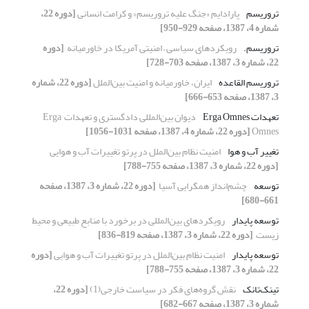
تروریسم
پارادایم «جنگ علیه تروریسم» و کرامت انسانی
[دوره 22،
شماره 4، 1387، صفحه 929-950]
تروریسم.‏
رویکردهای سیاسی – امنیتی آمریکا در خاورمیانه ‏
[دوره
22، شماره 3، 1387، صفحه 703-728]
تروریسم القاعده
ایران، خاورمیانه و امنیت بین‌الملل
[دوره 22، شماره
3، 1387، صفحه 653-666]
تعهدات ‏Erga Omnes
دیوان بین‌المللی دادگستری و تعهدات ‏ ‏Erga
Omnes
[دوره 22، شماره 4، 1387، صفحه 1031-1056]
تغییر آب و هوا
امنیت نظام بین‌الملل در پرتو تغییرات آب و هوایی
[دوره 22، شماره 3، 1387، صفحه 755-788]
توسعه
چشم‌انداز همگرایی آسیا ‏
[دوره 22، شماره 3، 1387، صفحه
661-680]
توسعه پایدار
رویکردهای بین‌المللی در برخورد با منابع طبیعی و ‏محیط
زیست ‏
[دوره 22، شماره 3، 1387، صفحه 819-836]
توسعه پایدار
امنیت نظام بین‌الملل در پرتو تغییرات آب و هوایی
[دوره
22، شماره 3، 1387، صفحه 755-788]
تینک‌تانک
نقش گروه‌های فکر در سیاست خارجی(1)‏
[دوره 22،
شماره 3، 1387، صفحه 667-682]