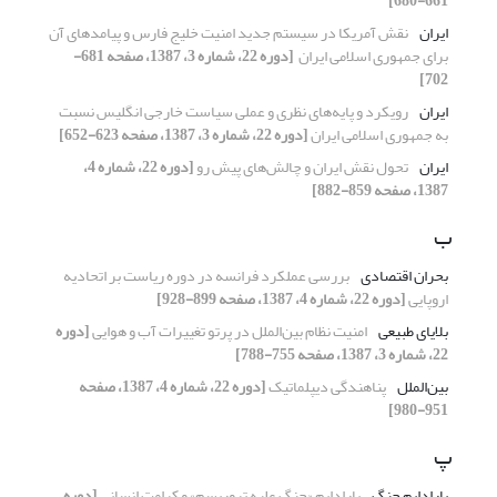
661-680]
ایران
نقش آمریکا در سیستم جدید امنیت خلیج فارس و ‏پیامدهای آن
برای جمهوری اسلامی ایران ‏
[دوره 22، شماره 3، 1387، صفحه 681-
702]
ایران
رویکرد و پایه‌های نظری و عملی سیاست خارجی ‏انگلیس نسبت
به جمهوری اسلامی ایران
[دوره 22، شماره 3، 1387، صفحه 623-652]
ایران
تحول نقش ایران و چالش‌های پیش رو
[دوره 22، شماره 4،
1387، صفحه 859-882]
ب
بحران اقتصادی
بررسی عملکرد فرانسه در دوره ریاست بر اتحادیه
‏اروپایی
[دوره 22، شماره 4، 1387، صفحه 899-928]
بلایای طبیعی
امنیت نظام بین‌الملل در پرتو تغییرات آب و هوایی
[دوره
22، شماره 3، 1387، صفحه 755-788]
بین‌الملل
پناهندگی دیپلماتیک
[دوره 22، شماره 4، 1387، صفحه
951-980]
پ
پارادایم جنگ
پارادایم «جنگ علیه تروریسم» و کرامت انسانی
[دوره