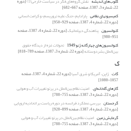
کلوب‌های اندیشه
نقش گروه‌های فکر در سیاست خارجی(1)‏
[دوره
22، شماره 3، 1387، صفحه 667-682]
کمیسیونهای نظامی
پارادایم «جنگ علیه تروریسم» و کرامت انسانی
[دوره 22، شماره 4، 1387، صفحه 929-950]
کنوانسیون
پناهندگی دیپلماتیک
[دوره 22، شماره 4، 1387، صفحه
951-980]
کنوانسیون‌های چهارگانه ژنو 1949
تحولات غزه از دیدگاه حقوق
بین‌الملل بشردوستانه
[دوره 22، شماره 3، 1387، صفحه 789-818]
گ
گات
ژاپن، آمریکا و شرق آسیا
[دوره 22، شماره 4، 1387، صفحه
1057-1080]
گازهای گلخانه‌ای.‏
امنیت نظام بین‌الملل در پرتو تغییرات آب و هوایی
[دوره 22، شماره 3، 1387، صفحه 755-788]
گرجستان
بررسی عملکرد فرانسه در دوره ریاست بر اتحادیه ‏اروپایی
[دوره 22، شماره 4، 1387، صفحه 899-928]
گرمایش زمین
امنیت نظام بین‌الملل در پرتو تغییرات آب و هوایی
[دوره 22، شماره 3، 1387، صفحه 755-788]