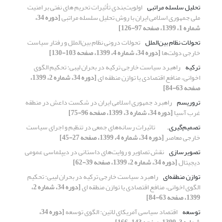
تحلیل سلسله مراتبی
اولویت‌بندی تأثیرات تحریم های نفتی بر امنیت
ملی جمهوری اسلامی ایران با روش تحلیل سلسله مراتبی
[دوره 34،
شماره 1، 1399، صفحه 97-126]
تحولات نظام بین‌الملل
تحولات درونی نظام بین‌الملل و رفتار سیاست
خارجی دولت‌ها
[دوره 34، شماره 4، 1399، صفحه 103-130]
ترکیه
راهبرد سیاست خارجی ترکیه در بحران لیبی: تحکیم الگوی
اخوانی، منافع اقتصادی یا توازن منطقه ای
[دوره 34، شماره 2، 1399،
صفحه 63-84]
تروریسم
راهبرد جمهوری اسلامی ایران در شکست داعش در منطقه
غرب آسیا
[دوره 34، شماره 3، 1399، صفحه 96-75]
تصمیم‌گیری.
تاثیرات رسانه‌های جمعی در تنظیم و اجرای سیاست
خارجی معاصر
[دوره 34، شماره 4، 1399، صفحه 27-45]
تصویرسازی
نقش تصاویر و روایت‌های داستانی در دیپلماسی عمومی
دیجیتال
[دوره 34، شماره 2، 1399، صفحه 39-62]
توازن منطقه‌ای
راهبرد سیاست خارجی ترکیه در بحران لیبی: تحکیم
الگوی اخوانی، منافع اقتصادی یا توازن منطقه ای
[دوره 34، شماره 2،
1399، صفحه 63-84]
توسعه
اقتصاد سیاسی آمریکای لاتین: الگوی توسعه
[دوره 34،