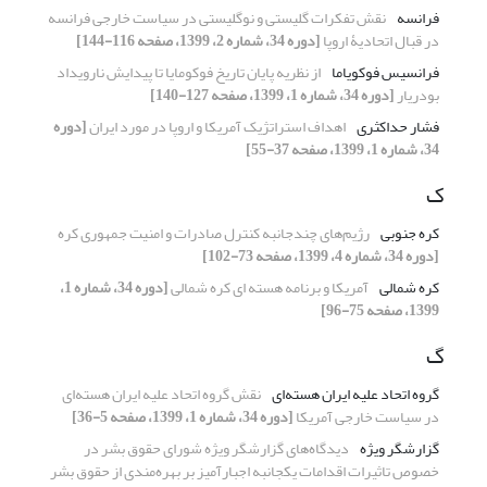
فرانسه
نقش تفکرات گلیستی و نوگلیستی در سیاست خارجی فرانسه
در قبال اتحادیۀ اروپا
[دوره 34، شماره 2، 1399، صفحه 116-144]
فرانسیس فوکویاما
از نظریه پایان تاریخ فوکومایا تا پیدایش نارویداد
بودریار
[دوره 34، شماره 1، 1399، صفحه 127-140]
فشار حداکثری
اهداف استراتژیک آمریکا و اروپا در مورد ایران
[دوره
34، شماره 1، 1399، صفحه 37-55]
ک
کره جنوبی
رژیم‌های چندجانبه کنترل صادرات و امنیت جمهوری کره
[دوره 34، شماره 4، 1399، صفحه 73-102]
کره شمالی
آمریکا و برنامه هسته ای کره شمالی
[دوره 34، شماره 1،
1399، صفحه 75-96]
گ
گروه اتحاد علیه ایران هسته‌ای
نقش گروه اتحاد علیه ایران هسته‌ای
در سیاست خارجی آمریکا
[دوره 34، شماره 1، 1399، صفحه 5-36]
گزارشگر ویژه
دیدگاه‌های گزارشگر ویژه شورای حقوق بشر در
خصوص تاثیرات اقدامات یکجانبه اجبارآمیز بر بهره‌مندی از حقوق بشر