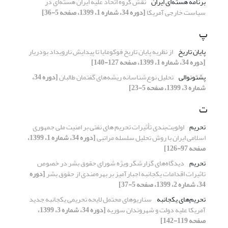
برنامه هسته‌ای ایران
نقش گروه اتحاد علیه ایران هسته‌ای در
سیاست خارجی آمریکا
[دوره 34، شماره 1، 1399، صفحه 5-36]
پ
پایان تاریخ
از نظریه پایان تاریخ فوکومایا تا پیدایش نارویداد بودریار
[دوره 34، شماره 1، 1399، صفحه 127-140]
پشتونوالی
تحلیل نوع‌شناسانه ریشه‌های گفتمان طالبان
[دوره 34،
شماره 3، 1399، صفحه 5-23]
ت
تحریم
اولویت‌بندی تأثیرات تحریم های نفتی بر امنیت ملی جمهوری
اسلامی ایران با روش تحلیل سلسله مراتبی
[دوره 34، شماره 1، 1399،
صفحه 97-126]
تحریم
دیدگاه‌های گزارشگر ویژه شورای حقوق بشر در خصوص
تاثیرات اقدامات یکجانبه اجبارآمیز بر بهره‌مندی از حقوق بشر
[دوره
34، شماره 2، 1399، صفحه 5-37]
تحریم‌های یکجانبه
سناریوهای محتمل لایحه تحریمی یکجانبه جدید
آمریکا علیه دولت و شهروندان سوریه
[دوره 34، شماره 3، 1399،
صفحه 119-142]