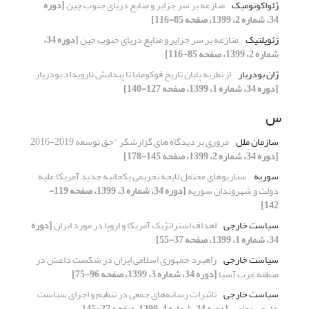
ژئواکونومیک
منازعه بر سر جزایر و منابع دریای جنوب چین
[دوره
34، شماره 2، 1399، صفحه 85-116]
ژئوپلتیک
منازعه بر سر جزایر و منابع دریای جنوب چین
[دوره 34،
شماره 2، 1399، صفحه 85-116]
ژان بودریار
از نظریه پایان تاریخ فوکومایا تا پیدایش نارویداد بودریار
[دوره 34، شماره 1، 1399، صفحه 127-140]
س
سازمان ملل
مروری بر دیدگاه های گزارشگر "حق توسعه 2019-2016
[دوره 34، شماره 2، 1399، صفحه 145-178]
سوریه
سناریوهای محتمل لایحه تحریمی یکجانبه جدید آمریکا علیه
دولت و شهروندان سوریه
[دوره 34، شماره 3، 1399، صفحه 119-
142]
سیاست خارجی
اهداف استراتژیک آمریکا و اروپا در مورد ایران
[دوره
34، شماره 1، 1399، صفحه 37-55]
سیاست خارجی
راهبرد جمهوری اسلامی ایران در شکست داعش در
منطقه غرب آسیا
[دوره 34، شماره 3، 1399، صفحه 96-75]
سیاست خارجی
تاثیرات رسانه‌های جمعی در تنظیم و اجرای سیاست
خارجی معاصر
[دوره 34، شماره 4، 1399، صفحه 27-45]