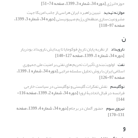
حوزه انرژی
[دوره 34، شماره 3، 1399، صفحه 74-51]
موازنه تهدید
تبیین راهبرد ایران هراسی از جانب امریکا جهت
مشروعیت‌سازی منطقه‌ای رژیم صهیونیستی
[دوره 34، شماره 3، 1399،
صفحه 97-118]
ن
نارویداد
از نظریه پایان تاریخ فوکومایا تا پیدایش نارویداد بودریار
[دوره 34، شماره 1، 1399، صفحه 127-140]
نفت
اولویت‌بندی تأثیرات تحریم های نفتی بر امنیت ملی جمهوری
اسلامی ایران با روش تحلیل سلسله مراتبی
[دوره 34، شماره 1، 1399،
صفحه 97-126]
نوگلیسم
نقش تفکرات گلیستی و نوگلیستی در سیاست خارجی
فرانسه در قبال اتحادیۀ اروپا
[دوره 34، شماره 2، 1399، صفحه 116-
144]
نیروی سوم
حضور آلمان در برجام
[دوره 34، شماره 4، 1399، صفحه
131-170]
و