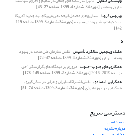
وابستگی متقابل
تاثیرات رسانه‌های جمعی در تنظیم و اجرای سیاست
خارجی معاصر
[دوره 34، شماره 4، 1399، صفحه 27-45]
ویروس کرونا
سناریوهای محتمل لایحه تحریمی یکجانبه جدید آمریکا
علیه دولت و شهروندان سوریه
[دوره 34، شماره 3، 1399، صفحه 119-
142]
ه
هفتادوپنجمین سالگرد تأسیس
نقش سازمان ملل متحد در بهبود
وضعیت زنان
[دوره 34، شماره 4، 1399، صفحه 47-72]
همکاری های جنوب-جنوب
مروری بر دیدگاه های گزارشگر "حق
توسعه 2019-2016
[دوره 34، شماره 2، 1399، صفحه 145-178]
همگرایی اقتصادی
نقش اشتراکات ایران و عراق در شکل‌گیری
همگرایی در حوزه انرژی
[دوره 34، شماره 3، 1399، صفحه 74-51]
دسترسی سریع
صفحه اصلی
درباره نشریه
اعضای هیات تحریریه