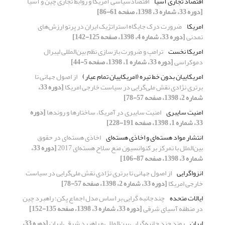
اقتصاد تجاری آسیا
اقتصادسیاسی آمریکا و روابط تجاری چین و آسیا
[دوره 33، شماره 3، 1398، صفحه 61-86]
امریکا
ضرورت درک جایگاه استراتژیک ایران در پرتو ارزش‌های
تمدنی
[دوره 33، شماره 4، 1398، صفحه 125-142]
امریکا نخست
ترامپ و ضرورت بازسازی نظم بین‌المللی لیبرال
دموکراسی
[دوره 33، شماره 1، 1398، صفحه 5-44]
امریکاییان بدون خط تیره (امریکاییان تمام عیار)
از اصول جهانی تا
برتری نژادی نقش ملی‌گرایی در سیاست خارجی امریکا
[دوره 33،
شماره 2، 1398، صفحه 57-78]
امنیت سایبری
امنیت سایبری در آمریکا، ساختارها و روندها
[دوره
33، شماره 1، 1398، صفحه 191-228]
انتشار مواد هسته‌ای و اخاذی هسته‌ای
اخاذی هسته‌ای در حقوق
بین‌الملل با تمرکز بر کنوانسیون منع سلاح هسته‌ای 2017
[دوره 33،
شماره 3، 1398، صفحه 87-106]
انزوا‌گرایی
از اصول جهانی تا برتری نژادی نقش ملی‌گرایی در سیاست
خارجی امریکا
[دوره 33، شماره 2، 1398، صفحه 57-78]
ایالات متحده
چندجانبه گرایی بر اساس مدل اجماع پکن؛ راهبرد چین
در منطقه آسیای شرقی
[دوره 33، شماره 3، 1398، صفحه 135-152]
ایران
روند چند جانبه‌گرایی بین‌المللی و راهبرد شرقی ایران
[دوره 33،