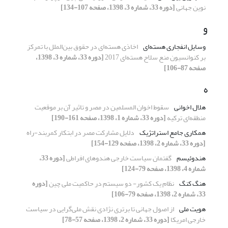
نوین جهانی
[دوره 33، شماره 3، 1398، صفحه 107-134]
و
وسایل انفجاری هسته‌ای
اخاذی هسته‌ای در حقوق بین‌الملل با تمرکز
بر کنوانسیون منع سلاح هسته‌ای 2017
[دوره 33، شماره 3، 1398،
صفحه 87-106]
ه
هلال اخوانی
سقوط اخوان المسلمین در مصر و تاثیر آن بر موقعیت
منطقه‌ای ترکیه
[دوره 33، شماره 1، 1398، صفحه 161-190]
همکاری جامع استراتژیک
دلایل مشارکت مصر در ابتکار کمربند-راه
[دوره 33، شماره 2، 1398، صفحه 129-154]
هندوئیسم
گفتمان سیاست خارجی هندوهای افراطی
[دوره 33،
شماره 4، 1398، صفحه 79-124]
هنگ کنگ
نظام یک کشور- دو سیستم در حاکمیت ملی چین
[دوره
33، شماره 2، 1398، صفحه 79-106]
هویت ملی
از اصول جهانی تا برتری نژادی نقش ملی‌گرایی در سیاست
خارجی امریکا
[دوره 33، شماره 2، 1398، صفحه 57-78]