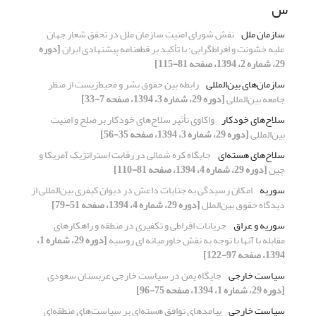
س
سازمان ملل
نقش شورای امنیت سازمان ملل در تحقق شعار جهان
علیه خشونت و افراط‌گرایی؛ با تأکید بر قطعنامه پیشنهادی ایران
[دوره
29، شماره 2، 1394، صفحه 81-115]
سازمان‌های بین‌المللی
رابطه بین حقوق بشر و محیط‌زیست از منظر
جامعه بین‌المللی
[دوره 29، شماره 3، 1394، صفحه 7-33]
سلاح‌های خودکار
واکاوی تأثیر سلاح‌های خودکار بر صلح و امنیت
بین‌المللی
[دوره 29، شماره 3، 1394، صفحه 35-56]
سلاح‌های هسته‌ای
جایگاه کره شمالی در رقابت استراتژیک آمریکا و
چین
[دوره 29، شماره 4، 1394، صفحه 81-110]
سوریه
امکان رسیدگی به جنایات داعش در دیوان کیفری بین‌المللی از
دیدگاه حقوق بین‌الملل
[دوره 29، شماره 4، 1394، صفحه 51-79]
سوریه و عراق
جریانات افراطی و تکفیری در منطقه و راهکارهای
مقابله با آنها با توجه به نقش خاورمیانه ای روسیه
[دوره 29، شماره 1،
1394، صفحه 97-122]
سیاست خارجی
جایگاه یمن در سیاست خارجی عربستان سعودی
[دوره 29، شماره 1، 1394، صفحه 75-96]
سیاست خارجی
پیامدهای توافق هسته‌ای بر سیاست‌های منطقه‌ای