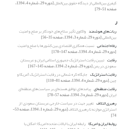
کیفری بین‌المللی از دیدگاه حقوق بین‌الملل
[دوره 29، شماره 4، 1394،
صفحه 51-79]
ر
ربات‌های هوشمند
واکاوی تأثیر سلاح‌های خودکار بر صلح و امنیت
بین‌المللی
[دوره 29، شماره 3، 1394، صفحه 35-56]
رفاه اجتماعی
نسبت همکاری اقتصادی بین کشورها با صلح و امنیت
[دوره 29، شماره 4، 1394، صفحه 147-170]
رقابت
تبیین رقابت استراتژیک جمهوری اسلامی ایران و عربستان
سعودی در یمن
[دوره 29، شماره 2، 1394، صفحه 145-167]
رقابت استراتژیک
جایگاه کره شمالی در رقابت استراتژیک آمریکا و
چین
[دوره 29، شماره 4، 1394، صفحه 81-110]
رقابت منطقه‌ای
پیامدهای توافق هسته‌ای بر سیاست‌های منطقه‌ای
ایران
[دوره 29، شماره 3، 1394، صفحه 57-78]
رهبری ائتلاف
تغییر جهت در سیاست خارجی عربستان سعودی: از
استراتژی موازنه تا رهبری ائتلاف
[دوره 29، شماره 1، 1394، صفحه 53-
74]
روابط ایران و امریکا
رابطه ایران با ایالات متحده امریکا؛ امکان یا