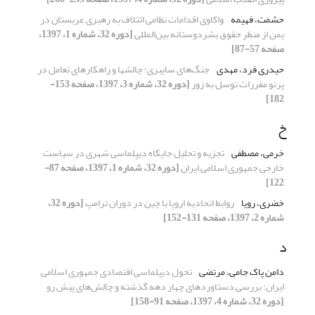
حشمت، فهیمه
واکاوی اقدامات نظامی ائتلاف به رهبری عربستان در
یمن از منظر حقوق بشردوستانه بین‌المللی
[دوره 32، شماره 1، 1397،
صفحه 57-87]
حیدری فرد، مهدی
جنگ‌های سایبری: چالشها و راهکارهای تعامل در
پرتو مقررات توسل به زور
[دوره 32، شماره 3، 1397، صفحه 153-
182]
خ
خرمی، مصطفی
تجزیه و تحلیل جایگاه دیپلماسی شهری در سیاست
خارجی جمهوری اسلامی ایران
[دوره 32، شماره 1، 1397، صفحه 87-
122]
خضری، رویا
روابط اتحادیه اروپا با چین در دوران ترامپ
[دوره 32،
شماره 2، 1397، صفحه 131-152]
د
دامن پاک جامی، مرتضی
تحول دیپلماسی اقتصادی جمهوری اسلامی
ایران: بررسی دستاوردهای چهار دهه گذشته و چالش‌های پیش رو
[دوره 32، شماره 4، 1397، صفحه 91-158]