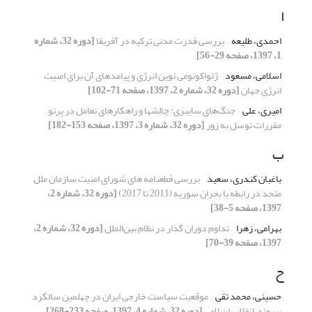
ا
احمدی، طلیعه
بررسی قدرت مدنی ترکیه در آفریقا
[دوره 32، شماره
1، 1397، صفحه 29-56]
اسلامی، مسعود
ژئواکونومی نوین انرژی و پیامدهای آن برای امنیت
انرژی جهان
[دوره 32، شماره 2، 1397، صفحه 71-102]
امیری، علی
جنگ‌های سایبری: چالشها و راهکارهای تعامل در پرتو
مقررات توسل به زور
[دوره 32، شماره 3، 1397، صفحه 153-182]
ب
باغبان کندری، سعید
بررسی قطعنامه های شورای امنیت سازمان ملل
متحد در رابطه با بحران سوریه (2011 تا 2017)
[دوره 32، شماره 2،
1397، صفحه 5-38]
بهرامی، زهرا
تداوم دوران گذار در نظام بین‌الملل
[دوره 32، شماره 2،
1397، صفحه 39-70]
ح
حسینی، محمد تقی
موقعیت سیاست خارجی ایران در چهلمین سالگرد
پیروزی انقلاب اسلامی
[دوره 32، شماره 4، 1397، صفحه 233-268]