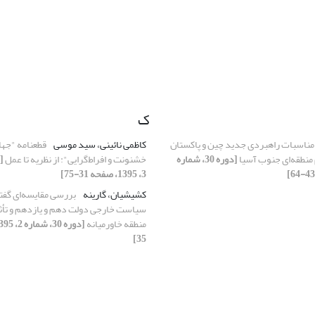
ک
مناسبات راهبردی جدید چین و پاکستان
کاظمی نائینی، سید موسی
قطعنامه "جها
م منطقه‌ای جنوب آسیا
[دوره 30، شماره
خشنونت و افراط‌‌گرایی": از نظریه تا عمل
3، 1395، صفحه 31-75]
کشیشیان، گارینه
بررسی مقایسه‌ای گفت
سیاست خارجی دولت دهم و یازدهم و تأثیر
منطقه خاورمیانه
35]