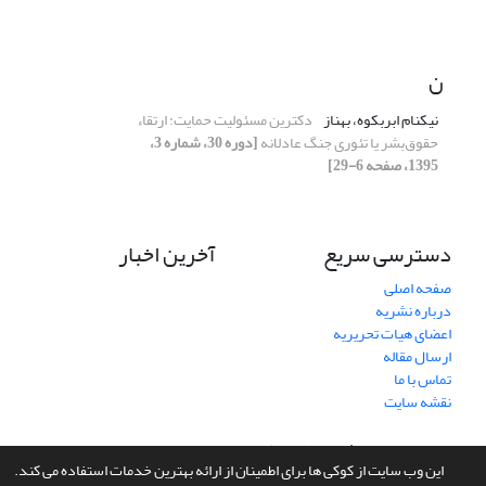
ن
نیکنام ابربکوه، بهناز
دکترین مسئولیت حمایت: ارتقاء
حقوق‌بشر یا تئوری جنگ عادلانه
[دوره 30، شماره 3،
1395، صفحه 6-29]
دسترسی سریع
آخرین اخبار
صفحه اصلی
درباره نشریه
اعضای هیات تحریریه
ارسال مقاله
تماس با ما
نقشه سایت
سامانه مدیریت نشریات علمی.
طراحی و پیاده سازی از
سیناوب
این وب سایت از کوکی ها برای اطمینان از ارائه بهترین خدمات استفاده می کند.