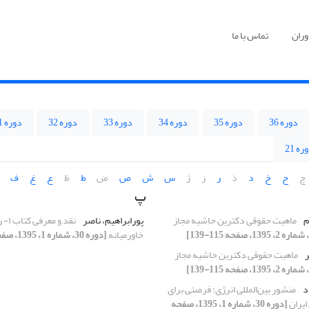
وران
تماس با ما
دوره 36
دوره 35
دوره 34
دوره 33
دوره 32
دوره 31
ره 21
چ
ح
خ
د
ذ
ر
ز
ژ
س
ش
ص
ض
ط
ظ
ع
غ
ف
پ
م
ماهیت حقوقی دکترین حاشیه مجاز
پورابراهیم، ناصر
نقد و
خاورمیانه
[دوره 30، شماره 1، 1395، صفحه 173-181]
ر
ماهیت حقوقی دکترین حاشیه مجاز
د
منشور بین‌المللی انرژی: فرصتی برای
ایران
[دوره 30، شماره 1، 1395، صفحه