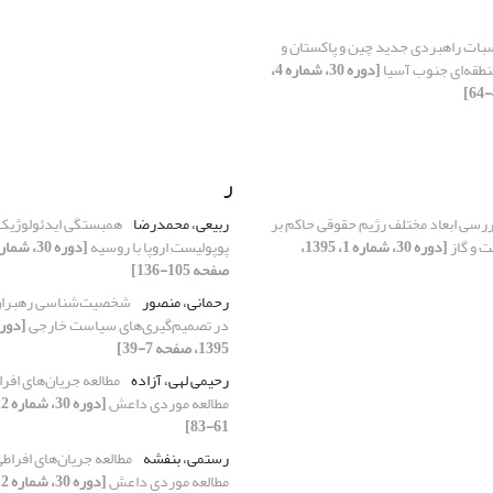
بات راهبردی جدید چین و پاکستان و
منطقه‌ای جنوب آسیا
[دوره 30، شماره 4،
ر
رسی ابعاد مختلف رژیم حقوقی حاکم بر
ربیعی، محمدرضا
همبستگی ایدئولوژیک
ت و گاز
[دوره 30، شماره 1، 1395،
پوپولیست اروپا با روسیه
صفحه 105-136]
رحمانی، منصور
شخصیت‌شناسی رهبران و
در تصمیم‌گیری‌های سیاست خارجی
1395، صفحه 7-39]
رحیمی لهی، آزاده
مطالعه جریان‌های افر
مطالعه موردی داعش
61-83]
رستمی، بنفشه
مطالعه جریان‌های افراط
مطالعه موردی داعش