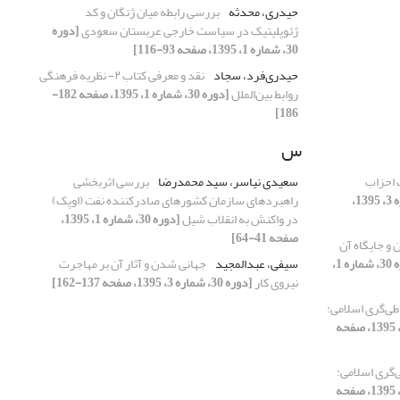
حیدری، محدثه
بررسی رابطه میان ژنگان و کد
ژئوپلیتیک در سیاست خارجی عربستان سعودی
[دوره
30، شماره 1، 1395، صفحه 93-116]
حیدری‌فرد، سجاد
نقد و معرفی کتاب ٢- نظریه فرهنگی
روابط بین‌الملل
[دوره 30، شماره 1، 1395، صفحه 182-
186]
س
 احزاب
سعیدی نیاسر، سید محمدرضا
بررسی اثربخشی
[دوره 30، شماره 3، 1395،
راهبردهای سازمان کشورهای صادرکننده نفت (اوپک)
در واکنش به انقلاب شیل
[دوره 30، شماره 1، 1395،
صفحه 41-64]
 جایگاه آن
[دوره 30، شماره 1،
سیفی، عبدالمجید
جهانی شدن و آثار آن بر مهاجرت
نیروی کار
[دوره 30، شماره 3، 1395، صفحه 137-162]
اطی‌گری اسلامی:
[دوره 30، شماره 2، 1395، صفحه
ی‌گری اسلامی:
[دوره 30، شماره 2، 1395، صفحه