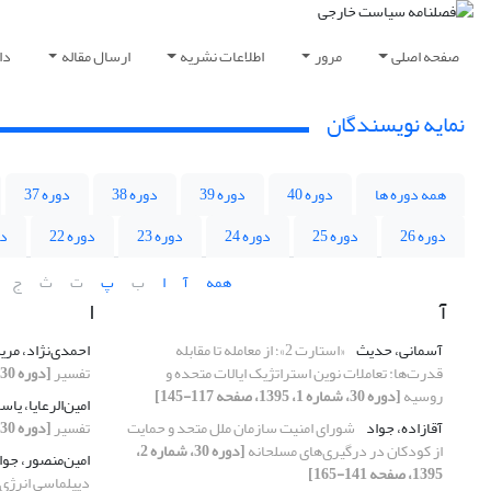
صفحه اصلی
مرور
اطلاعات نشریه
ارسال مقاله
دا
نمایه نویسندگان
همه دوره ها
دوره 40
دوره 39
دوره 38
دوره 37
دوره 26
دوره 25
دوره 24
دوره 23
دوره 22
دو
همه
آ
ا
ب
پ
ت
ث
ج
آ
ا
آسمانی، حدیث
«استارت 2»؛ از معامله تا مقابله
احمدی‌نژاد، مری
قدرت‌ها: تعاملات نوین استراتژیک ایالات متحده و
تفسیر
[دوره 30، شماره 2، 1395، صفحه 115-139]
روسیه
[دوره 30، شماره 1، 1395، صفحه 117-145]
امین‌الرعایا، یاس
آقازاده، جواد
شورای امنیت سازمان ملل متحد و حمایت
تفسیر
[دوره 30، شماره 2، 1395، صفحه 115-139]
از کودکان در درگیری‌های مسلحانه
[دوره 30، شماره 2،
امین‌منصور، جوا
1395، صفحه 141-165]
دیپلماسی انرژی 