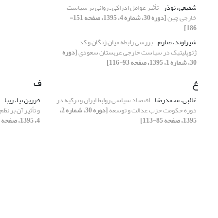
شفیعی، نوذر
تأثیر عوامل ادراکی ـ روانی بر سیاست
خارجی چین
[دوره 30، شماره 4، 1395، صفحه 151-
186]
شیراوند، صارم
بررسی رابطه میان ژنگان و کد
ژئوپلیتیک در سیاست خارجی عربستان سعودی
[دوره
30، شماره 1، 1395، صفحه 93-116]
غ
ف
غائبی، محمدرضا
اقتصاد سیاسی روابط ایران و ترکیه در
فرزین نیا، زیبا
دوره حکومت حزب عدالت و توسعه
[دوره 30، شماره 2،
و تأثیر آن بر نظ
1395، صفحه 85-113]
4، 1395، صفحه 43-64]