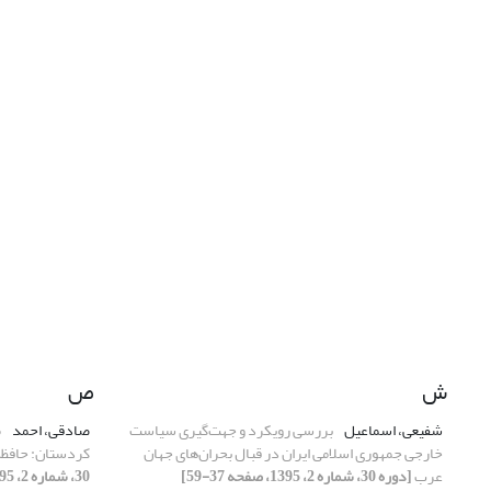
ش
ص
شفیعی، اسماعیل
بررسی رویکرد و جهت‌گیری سیاست
صادقی، احمد
خارجی جمهوری اسلامی ایران در قبال بحران‌های جهان
کردستان: حافظه
عرب
[دوره 30، شماره 2، 1395، صفحه 37-59]
30، شماره 2، 1395، صفحه 167-174]