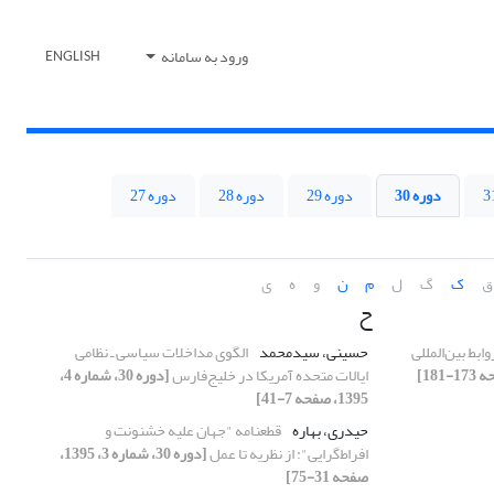
ورود به سامانه
ENGLISH
دوره 30
دوره 29
دوره 28
دوره 27
ق
ک
گ
ل
م
ن
و
ه
ی
ح
 معرفی کتاب ١- روابط بین‌المللی
حسینی، سیدمحمد
الگوی مداخلات سیاسی ـ نظامی
ایالات متحده آمریکا در خلیج‌فارس
[دوره 30، شماره 4،
1395، صفحه 7-41]
حیدری، بهاره
قطعنامه "جهان علیه خشنونت و
افراط‌‌گرایی": از نظریه تا عمل
[دوره 30، شماره 3، 1395،
صفحه 31-75]