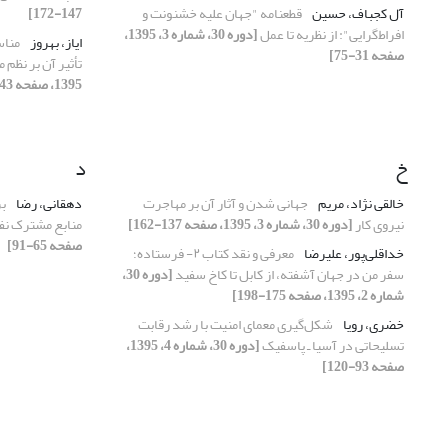
آل کجباف، حسین
قطعنامه "جهان علیه خشنونت و
147-172]
افراط‌‌گرایی": از نظریه تا عمل
[دوره 30، شماره 3، 1395،
ایاز، بهروز
مناس
صفحه 31-75]
تأثیر آن بر نظم 
1395، صفحه 43-64]
خ
د
خالقی نژاد، مریم
جهانی شدن و آثار آن بر مهاجرت
دهقانی، رضا
بر
نیروی کار
[دوره 30، شماره 3، 1395، صفحه 137-162]
منابع مشترک نف
صفحه 65-91]
خداقلی‌پور، علیرضا
معرفی و نقد کتاب ۲- فرستاده؛
سفر من در جهان آشفته، از کابل تا کاخ سفید
[دوره 30،
شماره 2، 1395، صفحه 175-198]
خضری، رویا
شکل‌گیری معمای امنیت با رشد رقابت
تسلیحاتی در آسیا ـ پاسفیک
[دوره 30، شماره 4، 1395،
صفحه 93-120]