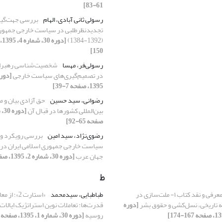
61-83]
رسولی ثانی آبادی، الهام
بررسی جهت‌گی
تجدیدنظرطلبی در سیاست خارجی جمهوری 
(1392-1384)
150]
رسولی‌فر، مهسا
شخصیت‌شناسی رهبران 
در تصمیم‌گیری‌های سیاست خارجی
1395، صفحه 7-39]
رضوانی، سید حسین
حق آزادی بیان و 
بین‌المللی کشورها در قبال آن
صفحه 65-92]
رضوی‌نژاد، سید امین
بررسی رویکرد و 
سیاست خارجی جمهوری اسلامی ایران در ق
جهان عرب
[دوره 30، شماره 2، 1395، صفحه 37-59]
ط
معرفی و نقد کتاب ١- ملت‌سازی در
طباطبایی، سیدمحمد
«استارت 2»؛ 
 تاریخی، نسل‌کشی و حقوق بشر
[دوره
قدرت‌ها: تعاملات نوین استراتژیک ایالات
روسیه
[دوره 30، شماره 1، 1395، صفحه 117-145]