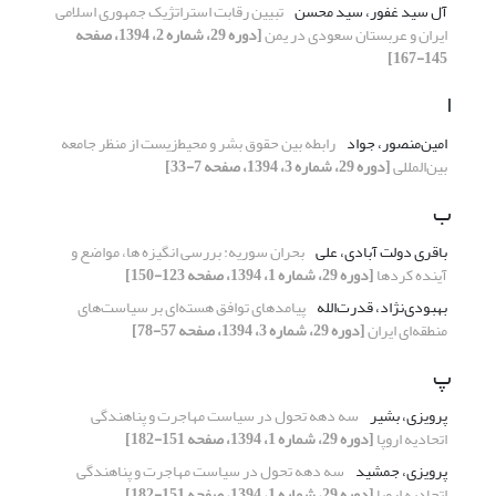
آل سید غفور، سید محسن
تبیین رقابت استراتژیک جمهوری اسلامی
ایران و عربستان سعودی در یمن
[دوره 29، شماره 2، 1394، صفحه
145-167]
ا
امین‌منصور، جواد
رابطه بین حقوق بشر و محیط‌زیست از منظر جامعه
بین‌المللی
[دوره 29، شماره 3، 1394، صفحه 7-33]
ب
باقری دولت آبادی، علی
بحران سوریه: بررسی انگیزه ها، مواضع و
آینده کردها
[دوره 29، شماره 1، 1394، صفحه 123-150]
بهبودی‌نژاد، قدرت‌الله
پیامدهای توافق هسته‌ای بر سیاست‌های
منطقه‌ای ایران
[دوره 29، شماره 3، 1394، صفحه 57-78]
پ
پرویزی، بشیر
سه دهه تحول در سیاست مهاجرت و پناهندگی
اتحادیه اروپا
[دوره 29، شماره 1، 1394، صفحه 151-182]
پرویزی، جمشید
سه دهه تحول در سیاست مهاجرت و پناهندگی
اتحادیه اروپا
[دوره 29، شماره 1، 1394، صفحه 151-182]