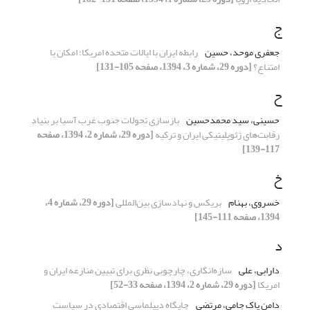
ج
جعفری موحد، حسین
رابطه ایران با ایالات متحده امریکا؛ امکان یا
امتناع؟
[دوره 29، شماره 3، 1394، صفحه 105-131]
ح
حسینی، سید محمدحسین
بازسازی تحولات جنوب غرب آسیا بر بنیاد
رقابت‌های ژئوپلیتیکی ایران و ترکیه
[دوره 29، شماره 2، 1394، صفحه
117-139]
خ
خسروی، بهنام
بریکس و نهادسازی بین‌المللی
[دوره 29، شماره 4،
1394، صفحه 111-145]
د
دارابی، علی
سازه‌انگاری، چارچوبی نظری برای تبیین منازعه ایران و
امریکا
[دوره 29، شماره 2، 1394، صفحه 33-52]
دامن پاک جامی، مرتضی
جایگاه دیپلماسی اقتصادی در سیاست