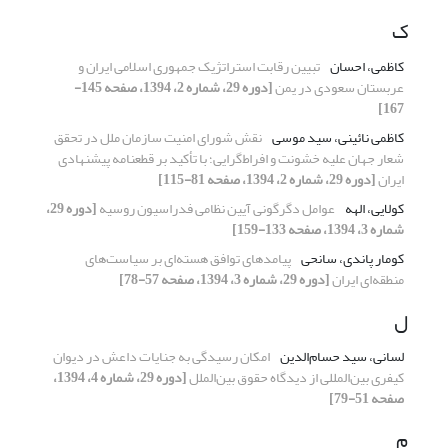
ک
کاظمی، احسان
تبیین رقابت استراتژیک جمهوری اسلامی ایران و
عربستان سعودی در یمن
[دوره 29، شماره 2، 1394، صفحه 145-
167]
کاظمی نائینی، سید موسی
نقش شورای امنیت سازمان ملل در تحقق
شعار جهان علیه خشونت و افراط‌گرایی؛ با تأکید بر قطعنامه پیشنهادی
ایران
[دوره 29، شماره 2، 1394، صفحه 81-115]
کولایی، الهه
عوامل دگرگونی آیین نظامی فدراسیون روسیه
[دوره 29،
شماره 3، 1394، صفحه 133-159]
کومار پاندی، سانحی
پیامدهای توافق هسته‌ای بر سیاست‌های
منطقه‌ای ایران
[دوره 29، شماره 3، 1394، صفحه 57-78]
ل
لسانی، سید حسام‌الدین
امکان رسیدگی به جنایات داعش در دیوان
کیفری بین‌المللی از دیدگاه حقوق بین‌الملل
[دوره 29، شماره 4، 1394،
صفحه 51-79]
م