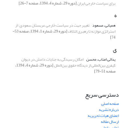
برای سیاست خارجی ایران
[دوره 29، شماره 4، 1394، صفحه 7-26]
ه
همیانی، مسعود
تغییر جهت در سیاست خارجی عربستان سعودی: از
استراتژی موازنه تا رهبری ائتلاف
[دوره 29، شماره 1، 1394، صفحه 53-
74]
ی
یدائی امناب، محسن
امکان رسیدگی به جنایات داعش در دیوان
کیفری بین‌المللی از دیدگاه حقوق بین‌الملل
[دوره 29، شماره 4، 1394،
صفحه 51-79]
دسترسی سریع
صفحه اصلی
درباره نشریه
اعضای هیات تحریریه
ارسال مقاله
تماس با ما