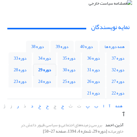
نمایه نویسندگان
همه دوره ها
دوره 40
دوره 39
دوره 38
دوره 37
دوره 36
دوره 35
دوره 34
دوره 33
دوره 32
دوره 31
دوره 30
دوره 29
دوره 28
دوره 27
دوره 26
دوره 25
دوره 24
دوره 23
دوره 22
دوره 21
همه
آ
ا
ب
پ
ت
ث
ج
چ
ح
خ
د
ذ
ر
ز
ژ
آ
آذین، احمد
بررسی زمینه‌های اجتماعی و سیاسی ظهور داعش در
خاورمیانه
[دوره 29، شماره 4، 1394، صفحه 27-50]