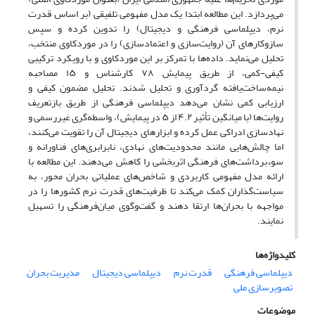
می‌پردازد. این مطالعه ابتدا یک مدل مفهومی تلفیقی (بر اساس قدرت
نرم، دیپلماسی فرهنگی و دیجیتال) را تدوین کرده و سپس
سازوکارهای آن (روایت‌سازی و اعتمادسازی) را در موردکاوی منتخب،
تحلیل می‌نماید. داده‌ها با تمرکز بر این موردکاوی و با رویکرد ترکیبی
کیفی-کمی، از طریق پیمایش ۷۸ کارشناس و ۱۵ مصاحبه
نیمه‌ساخت‌یافته گردآوری و تحلیل شدند. تحلیل مضمون کیفی و
ارزیابی کمی نشان می‌دهد دیپلماسی فرهنگی از طریق بازتعریف
روایت‌ها (با میانگین تأثیر ۴.۲ از ۵ در پیمایش)، واسطه‌گری غیررسمی و
نهادسازی ادراکی عمل کرده و ابزارهای دیجیتال آن را تقویت می‌کنند،
اما چالش‌هایی مانند محدودیت‌های نهادی، نابرابری‌های فناورانه و
سوءبرداشت‌های فرهنگی اثربخشی را کاهش می‌دهند. این مطالعه با
ارائه مدل مفهومی کاربردی و شاخص‌های عملیاتی بحران محور، به
سیاست‌گذاران کمک می‌کند تا ظرفیت‌های قدرت نرم کشورها را در
مواجهه با بحران‌ها ارتقا دهند و گفت‌وگوی میان‌فرهنگی را تسهیل
نمایند.
کلیدواژه‌ها
دیپلماسی فرهنگی
قدرت نرم
دیپلماسی دیجیتال
مدیریت بحران
تصویرسازی ملی
موضوعات