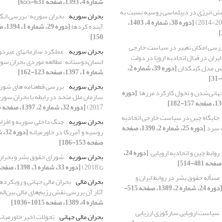
شماره 4، 1393، صفحه 631-655]
ش انرژی در دیپلماسی روسیه نسبت به
بحران سوریه
بحران سوریه: بررسی انگی
[دوره 38، شماره 4، 1403،
آینده کردها
150]
رسی امکان تغییر در سیاست خارجی
بحران سوریه
عملکرد سازمانهای غیردول
ران در قبال اتحادیه اروپا در دولت
انسان‌دوستانه: مطالعه موردی بحران سو
اس مدل کینگدان
[دوره 39، شماره 2،
شماره 1، 1397، صفحه 123-162]
بحران سوریه
بررسی قطعنامه های شورا
هانی‌شدن و تحول کارکرد مرزها ‏
[دوره
2017)
[دوره 32، شماره 2، 1397، صفحه 5-38]
جایگاه چین در سیاست خارجی اتحادیه
بحران سوریه
جنگ داخلی سوریه و افزا
گ سرد
[دوره 25، شماره 2، 1390، صفحه
روسیه و آمریکا در خاورمیانه
صفحه 153-186]
روابط چین و اتحادیه اروپایی ‏
[دوره 24،
بحران سوریه
تا 2018)
[دوره 33، شماره 3، 1398، صفحه 3-28]
مسأله حقوق بشر در روابط ایران و
بحران مالی
بحران مالی جهانی و رویکردها
[دوره 24، شماره 2، 1389، صفحه 515-
آثار آن ‏بررسی نقش رژیم‌های مالی بین‌المل
شماره 4، 1389، صفحه 1015-1036]
سیاست اروپایی سارکوزی ارزیابی
بحران مالی جهانی
تحولات اخیر خاورمیانه