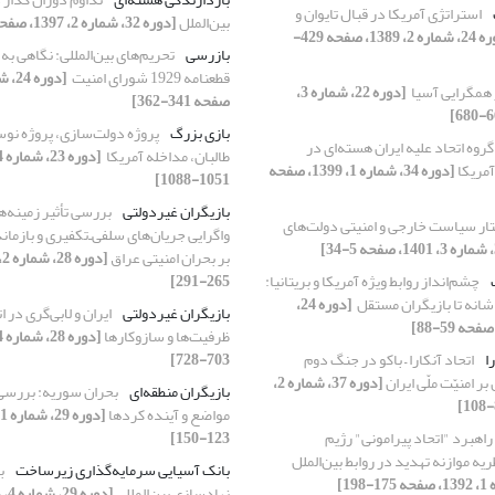
استراتژی آمریکا در قبال تایوان و
بین‌الملل
[دوره 32، شماره 2، 1397، صفحه 39-70]
[دوره 24، شماره 2، 1389، صفحه 429-
بازرسی
تحریم‌های بین‌المللی: نگاهی ب
قطعنامه ‏‏1929 شورای امنیت ‏
همگرایی آسیا ‏
[دوره 22، شماره 3،
صفحه 341-362]
بازی بزرگ
پروژه دولت‌سازی، پروژه نو
وه اتحاد علیه ایران هسته‌ای در
طالبان، ‏مداخله آمریکا ‏
مریکا
[دوره 34، شماره 1، 1399، صفحه
1051-1088]
بازیگران غیردولتی
بررسی تأثیر زمینه‌ه
تار سیاست خارجی و امنیتی دولت‌های
واگرایی جریان‌های سلفی‌ـ‌تکفیری و بازم
بر بحران امنیتی عراق
چشم‌انداز روابط ویژه آمریکا و بریتانیا:
265-291]
 شانه تا بازیگران مستقل ‏
[دوره 24،
بازیگران غیردولتی
ایران و لابی‌گری در ا
ظرفیت‌ها و سازوکارها
ا
اتحاد آنکارا – باکو در جنگ دوم
703-728]
 بر امنیّت ملّی ایران
[دوره 37، شماره 2،
بازیگران منطقه‌ای
بحران سوریه: بررسی 
مواضع و آینده کردها
راهبرد "اتحاد پیرامونی" رژیم
123-150]
یه موازنه تهدید در روابط بین‌الملل
بانک آسیایی سرمایه‌گذاری زیرساخت
ب
نهادسازی بین‌المللی