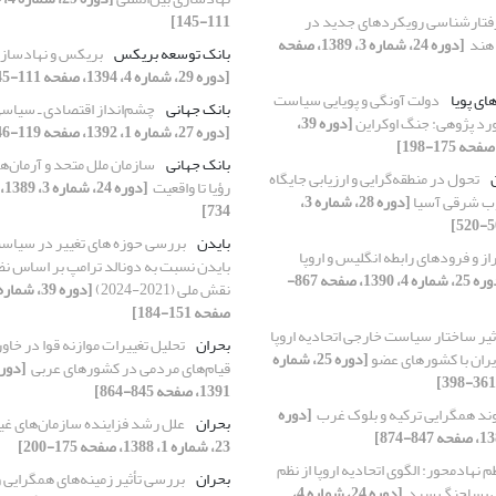
فتارشناسی رویکردهای جدید در
111-145]
هند ‏
[دوره 24، شماره 3، 1389، صفحه
بانک توسعه بریکس
بریکس و نهادسازی 
[دوره 29، شماره 4، 1394، صفحه 111-145]
های پویا
دولت آونگی و پویایی سیاست
بانک جهانی
چشم‌انداز اقتصادی ‌ـ سیا
ورد پژوهی: جنگ اوکراین
[دوره 39،
[دوره 27، شماره 1، 1392، صفحه 119-146]
بانک جهانی
سازمان ملل متحد و آرمان‌ه
تحول در منطقه‌گرایی و ارزیابی جایگاه
رؤیا تا واقعیت ‏
وب شرقی آسیا
[دوره 28، شماره 3،
734]
بایدن
بررسی حوزه های تغییر در سیاس
از و فرودهای رابطه انگلیس و اروپا
بایدن نسبت به دونالد ترامپ بر اساس نظر
[دوره 25، شماره 4، 1390، صفحه 867-
نقش ملی (2021-2024)
صفحه 151-184]
ثیر ساختار سیاست خارجی اتحادیه اروپا
بحران
تحلیل تغییرات موازنه قوا در خاورم
 ایران با کشورهای عضو
[دوره 25، شماره
قیام‌های مردمی در کشورهای عربی ‏
1391، صفحه 845-864]
ند همگرایی ترکیه و بلوک غرب ‏
[دوره
بحران
علل رشد فزاینده سازمان‌های غی
23، شماره 1، 1388، صفحه 175-200]
م نهادمحور: الگوی اتحادیه اروپا از نظم
بحران
بررسی تأثیر زمینه‌های همگرایی و
لل پساجنگ سرد ‏
[دوره 24، شماره 4،