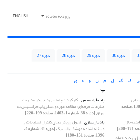
ورود به سامانه
ENGLISH
دوره 30
دوره 29
دوره 28
دوره 27
ق
ک
گ
ل
م
ن
و
ه
ی
پ
پایی و
پاپ فرانسیس
کارکرد دیپلماسی دینی در مدیریت
[دوره 23، شماره 4، 1388، صفحه
منازعات فرقه‌ای: مطالعه موردی سفر پاپ فرانسیس به
عراق
[دوره 38، شماره 1، 1403، صفحه 199-220]
ینده بازار
پادمان‌سازی
تحول رویکردهای کنترل تسلیحات و
مسئله اشاعه موشک بالستیک
[دوره 31، شماره 4،
1396، صفحه 151-180]
بل تهدید حمله