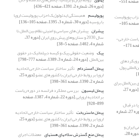
[دوره 28، شماره 3، 1393، صفحه 551-
[دوره 26، شماره 2، 1391، صفحه 421-436]
پوپولیسم
همبستگی ایدئولوژیک احزاب پوپولیست اروپا
زاب پوپولیست
با روسیه
[دوره 30، شماره 3، 1395، صفحه 105-136]
[دوره 30، شماره 3، 1395، صفحه 105-
پیشران
پیشران های سیاسی و امنیتی نظام بین الملل تا
سال 2030 و سناریوهای پیش روی ایران
[دوره 37،
سیاست خارجی-
شماره 4، 1402، صفحه 5-38]
[دوره 38، شماره 1، 1403، صفحه 171-
پیک
وضعیت حقوقی پیک و کیسه دیپلماتیک در حقوق
بین‌الملل ‏
[دوره 24، شماره 3، 1389، صفحه 777-798]
ن جهانی 2008 و رویکردهای
‌المللی پول
پیمان آمستردام
تأثیر ساختار سیاست خارجی اتحادیه
اروپا بر ‏روابط خارجی ایران با کشورهای عضو
[دوره 25،
شماره 2، 1390، صفحه 361-398]
بین‌الملل برای
[دوره 27،
پیمان لیسبون
بررسی عملکرد فرانسه در دوره ریاست
بر اتحادیه ‏اروپایی
[دوره 22، شماره 4، 1387، صفحه
899-928]
پا در قبال
[دوره 27، شماره
پیمان ماستریخت
تأثیر ساختار سیاست خارجی اتحادیه
اروپا بر ‏روابط خارجی ایران با کشورهای عضو
[دوره 25،
شماره 2، 1390، صفحه 361-398]
 ایران و
[دوره 28،
پیمان منع گسترش سلاح‏های هسته‏ای
معضلات اجرای