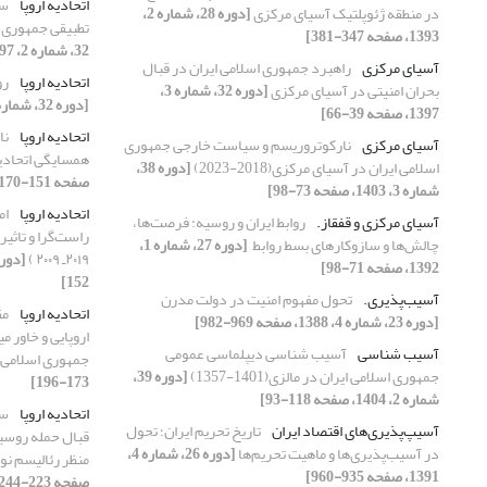
اتحادیه اروپا
سی
در منطقه ژئوپلتیک آسیای مرکزی
[دوره 28، شماره 2،
تطبیقی جمهوری 
1393، صفحه 347-381]
32، شماره 2، 1397، صفحه 103-130]
آسیای مرکزی
راهبرد جمهوری اسلامی ایران در قبال
اتحادیه اروپا
رو
بحران امنیتی در آسیای مرکزی
[دوره 32، شماره 3،
[دوره 32، شماره 2، 1397، صفحه 131-152]
1397، صفحه 39-66]
اتحادیه اروپا
نا
آسیای مرکزی
نارکوتروریسم و سیاست خارجی جمهوری
همسایگی اتحادیه
اسلامی ایران در آسیای مرکزی(2018-2023)
[دوره 38،
صفحه 151-170]
شماره 3، 1403، صفحه 73-98]
اتحادیه اروپا
ام
آسیای مرکزی و ‏قفقاز.‏
روابط ایران و روسیه: فرصت‌ها،
راست‌گرا و تاثیر 
چالش‌ها و ‏سازوکارهای بسط روابط ‏
[دوره 27، شماره 1،
۲۰۱۹ـ ۲۰۰۹ )
1392، صفحه 71-98]
152]
آسیب‌پذیری.‏
تحول مفهوم امنیت در دولت مدرن ‏
اتحادیه اروپا
مق
[دوره 23، شماره 4، 1388، صفحه 969-982]
اروپایی و خاور 
آسیب شناسی
آسیب شناسی دیپلماسی عمومی
جمهوری اسلامی 
جمهوری اسلامی ایران در مالزی(1401-1357)
[دوره 39،
173-196]
شماره 2، 1404، صفحه 118-93]
اتحادیه اروپا
سی
آسیپ‌پذیری‌های اقتصاد ایران
تاریخ تحریم ایران؛ تحول
در آسیب‌پذیری‌ها و ماهیت تحریم‌ها
[دوره 26، شماره 4،
منظر رئالیسم‌ ن
1391، صفحه 935-960]
صفحه 223-244]