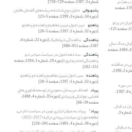
زب بعث بر
شماره 3، 1387، صفحه 729-750]
[دوره 28، شماره 2، 1393، صفحه
پشتونوالی
تحلیل نوع‌شناسانه ریشه‌های گفتمان طالبان
[دوره 34، شماره 3، 1399، صفحه 5-23]
ران در پرتو
پناهجو
سیر تحول تبیین مفاهیم پناهنده و پناهجو
[دوره 33، شماره 4، 1398، صفحه 125-
[دوره 32، شماره 1، 1397، صفحه 5-28]
پناهندگی
پناهندگی دیپلماتیک
[دوره 22، شماره 4،
قبال جنگ سال
1387، صفحه 951-980]
[دوره 39، شماره 4، 1404، صفحه
پناهندگی
سه دهه تحول در سیاست مهاجرت و
پناهندگی اتحادیه اروپا
[دوره 29، شماره 1، 1394، صفحه
ی در مناقشه
151-182]
[دوره 25، شماره 2، 1390،
پناهنده
سیر تحول تبیین مفاهیم پناهنده و پناهجو
[دوره 32، شماره 1، 1397، صفحه 5-28]
در دوره
پهپاد
اهداف عربستان سعودی از توسعه فناوری های
[دوره 22، شماره 4، 1387،
فضایی، موشکی و پهپادی
[دوره 35، شماره 4، 1400،
صفحه 39-66]
ان در قبال
پهپاد"
پهپاد به عنوان ابزاری نوین در سیاست خارجی،
[دوره 32، شماره 3،
مطالعه موردی سیاست پهپادی ترکیه (2017-2022)
[دوره 36، شماره 4، 1401، صفحه 201-226]
ه درقبال
پهلوی
روابط ایران و بریتانیا، چالش‌های گذشته و حال