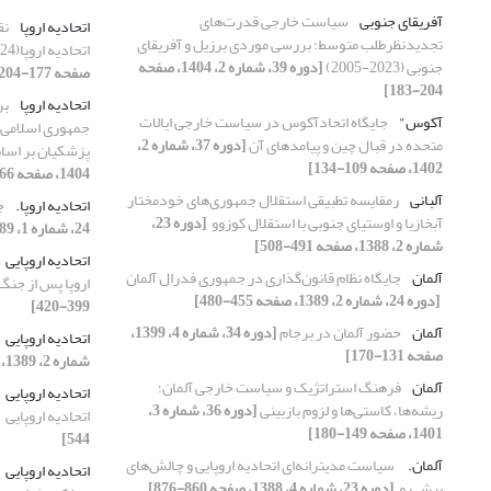
آفریقای جنوبی
سیاست خارجی قدرت‌های
اتحادیه اروپا
نق
تجدیدنظرطلب متوسط؛ بررسی موردی برزیل و آفریقای
اتحادیه اروپا(2024-2014)
جنوبی (2023-2005)
[دوره 39، شماره 2، 1404، صفحه
صفحه 177-204]
204-183]
اتحادیه اروپا
بر
آکوس"
جایگاه اتحادآکوس در سیاست خارجی ایالات
جمهوری اسلامی ای
متحده در قبال چین و پیامد‌های آن
[دوره 37، شماره 2،
پزشکیان بر اس
1402، صفحه 109-134]
1404، صفحه 66-31]
آلبانی
رمقایسه تطبیقی استقلال جمهوری‌های خودمختار
اتحادیه اروپا.‏
ج
‏آبخازیا و اوستیای جنوبی با استقلال کوزوو ‏
[دوره 23،
24، شماره 1، 1389، صفحه 157-182]
شماره 2، 1388، صفحه 491-508]
اتحادیه اروپایی
آلمان
جایگاه نظام قانون‌گذاری در جمهوری فدرال آلمان
اروپا پس از جن
‏
[دوره 24، شماره 2، 1389، صفحه 455-480]
399-420]
آلمان
حضور آلمان در برجام
[دوره 34، شماره 4، 1399،
اتحادیه اروپایی
صفحه 131-170]
شماره 2، 1389، صفحه 481-514]
آلمان
فرهنگ استراتژیک و سیاست خارجی آلمان؛
اتحادیه اروپایی
ریشه‌ها، کاستی‌ها و لزوم بازبینی
[دوره 36، شماره 3،
اتحادیه اروپایی ‏
1401، صفحه 149-180]
544]
آلمان. ‏
سیاست مدیترانه‌ای اتحادیه اروپایی و چالش‌های
اتحادیه اروپایی
پیش رو ‏
[دوره 23، شماره 4، 1388، صفحه 860-876]