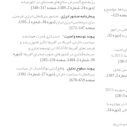
رژیم منع گسترش سلاح‌های ‏هسته‌ای در خاورمیانه ‏
[دوره 24، شماره 2، 1389، صفحه 317-340]
زه ها، مواضع و
[دوره 29، شماره 1، 1394، صفحه 123-
پیمان‌نامه منشور انرژی
منشور بین‌المللی انرژی: فرصتی
برای دیپلماسی انرژی ایران
[دوره 30، شماره 1، 1395،
صفحه 147-172]
تی در امور
ریه
[دوره 32،
پیوند توسعه و امنیت"
استراتژِی قدرت هوشمند
سیاست خارجی آمریکا در آفریقا (تأثیر قانون رشد و
فرصت‌های آفریقا (AGOA) بر توسعه تجاری و
ی امنیت
سرمایه‌گذاری در کشورهای جنوب صحرای آفریقا)
[دوره
سازمان ملل متحد در رابطه با بحران سوریه (2011 تا
39، شماره 2، 1404، صفحه 226-205]
پیوند سطوح تحلیل
واقع‌گرایی نوکلاسیک: از سیاست
یش تقابل
بین‌الملل تا ‏سیاست خارجی
[دوره 27، شماره 3، 1392،
[دوره 32، شماره 2، 1397،
صفحه 659-678]
شورای حقوق بشر و بحران سوریه (2011
 در مواجهه با
لی ‏
[دوره 24،
 و تحریم