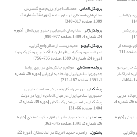
پروتکل الحاقی
معضلات اجرای رژیم منع گسترش
بین‌المللی
سلاح‌های ‏هسته‌ای در خاورمیانه ‏
[دوره 24، شماره 2،
1389، صفحه 317-340]
سی بریکس
پروتکل ژنو
سلاح‌های شیمیایی و حقوق بین‌الملل ‏
[دوره
24، شماره 4، 1389، صفحه 977-990]
ای توسعه از
پروتکل کیوتو
محیط زیست از منظر واقع‌گرایی،
[دوره 24، شماره 3، 1389، صفحه 711-
لیبرالیسم و ‏بوم‌گرایان افراطی (با تأکید بر پروتکل کیوتو) ‏
[دوره 24، شماره 3، 1389، صفحه 735-756]
ت خارجی جو
پرونده هسته‌ای
موانع و چالش‌های فراروی روابط
یه ادراک از
جمهوری اسلامی ایران و اتحادیه اروپایی
[دوره 26، شماره
[دوره 39، شماره 1، 1404،
1، 1391، صفحه 187-212]
پزشکیان
بررسی امکان تغییر در سیاست خارجی
یانه ‏ در پی
جمهوری اسلامی ایران در قبال اتحادیه اروپا در دولت
[دوره 26، شماره 4،
پزشکیان بر اساس مدل کینگدان
[دوره 39، شماره 2،
1404، صفحه 66-31]
ردولتی
[دوره
پسا مدرن
نقد حقوق بشر در افق حکومت‌مندی
[دوره
26، شماره 2، 1391، صفحه 345-362]
 واگرایی
پشتون.‏
راهبرد جدید آمریکا در افغانستان ‏
[دوره 22،