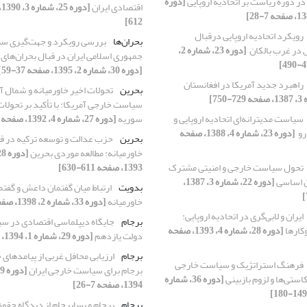
ر دوره ریاست بر اتحادیه اروپایی
[دوره
اقتصادی ایران
612]
رویکرد اتحادیه اروپایی درقبال
بحران‌ها
بررسی رویکرد و جهت‌گیری س
‏در غرب بالکان ‏
[دوره 23، شماره 2،
جمهوری اسلامی ایران در قبال بحران‌های
[دوره 30، شماره 2، 1395، صفحه 37-59]
راهبرد جدید آمریکا در افغانستان ‏
بحرین
تحولات اخیر خاورمیانه و شمال آ
سیاست خارجی آمریکا: با تأکید بر تحولات
سیاست مدیترانه‌ای اتحادیه اروپایی و
سوریه
[دوره 27، شماره 4، 1392، صفحه 943-964]
 ‏
[دوره 23، شماره 4، 1388، صفحه
بحرین
حزب عدالت و توسعه ترکیه در ق
خاورمیانه: مطالعه موردی بحرین
1393، صفحه 611-630]
[دوره 22، شماره 3، 1387،
بدویت
ارتباط میان گفتمان داعش و گفتم
خاورمیانه
[دوره 33، شماره 2، 1398، صفحه 5-24]
ایران و لابی‌گری در اتحادیه اروپایی:
برجام
جایگاه دیپلماسی اقتصادی در س
کارها
[دوره 28، شماره 4، 1393، صفحه
دولت یازدهم
[دوره 29، شماره 1، 1394، صفحه 7-52]
برجام
ارزیابی محافل غربی از پیامدهای خ
فرهنگ استراتژیک و سیاست خارجی
برجام برای سیاست خارجی ایران
کاستی‌ها و لزوم بازبینی
[دوره 36، شماره
1394، صفحه 7-26]
برجام
برجام و پسابرجام از دیدگاه حقوق