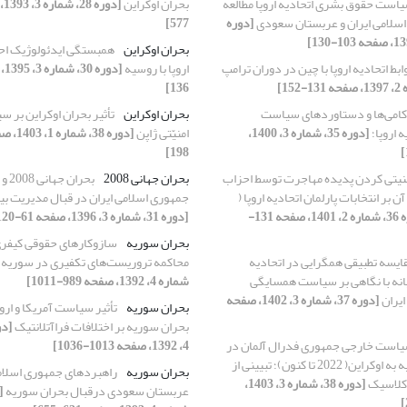
است حقوق بشری اتحادیه اروپا مطالعه
بحران اوکراین
اسلامی ایران و عربستان سعودی
[دوره
577]
بحران اوکراین
همبستگی ایدئولوژیک اح
ابط اتحادیه اروپا با چین در دوران ترامپ
اروپا با روسیه
136]
کامی‌ها و دستاوردهای سیاست
بحران اوکراین
تأثیر بحران اوکراین بر 
 اروپا؛
[دوره 35، شماره 3، 1400،
امنیّتی ژاپن
198]
نیتی کردن پدیده مهاجرت توسط احزاب
بحران جهانی 2008
بحرا
آن بر انتخابات پارلمان اتحادیه اروپا (
جمهوری اسلامی ایران در قبال مدیریت بین
[دوره 36، شماره 2، 1401، صفحه 131-
[دوره 31، شماره 3، 1396، صفحه 61-120]
بحران سوریه
سازوکارهای حقوقی کیفری 
ایسه تطبیقی همگرایی در اتحادیه
محاکمه تروریست‌های تکفیری در سوریه
میانه با نگاهی بر سیاست همسایگی
شماره 4، 1392، صفحه 989-1011]
ایران
[دوره 37، شماره 3، 1402، صفحه
بحران سوریه
تأثیر سیاست‌ آمریکا و ارو
بحران سوریه بر اختلافات فراآتلانتیک
است خارجی جمهوری فدرال آلمان در
4، 1392، صفحه 1013-1036]
قبال حمله روسیه به اوکراین( 2022 تا کنون)؛ تبیینی از
بحران سوریه
راهبردهای جمهوری اسلامی
وکلاسیک
[دوره 38، شماره 3، 1403،
عربستان سعودی درقبال بحران سوریه