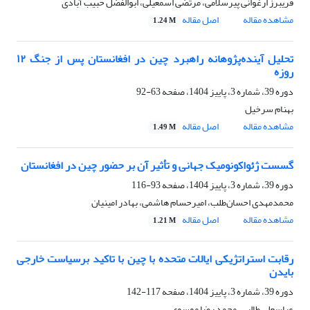
فریبرز ارغوانی پیرسلامی، مرتضی اسمعیلی، ابوالفضل حبیب آبادی
مشاهده مقاله
اصل مقاله
1.24 M
تحلیل آینده‌پژوهانه راهبرد چین در افغانستان پس از جنگ ۱۲
روزه
دوره 39، شماره 3، پاییز 1404، صفحه
63-92
بهنام سرخیل
مشاهده مقاله
اصل مقاله
1.49 M
گسست ژئواکونومیک جهانی و تأثیر آن بر حضور چین در افغانستان
دوره 39، شماره 3، پاییز 1404، صفحه
93-116
محمدمهدی احسان‌طلب، امیرحسام هاشمی، بهادر امینیان
مشاهده مقاله
اصل مقاله
1.21 M
رقابت استراتژیکی ایالات متحده با چین با تاکید برسیاست خارجی
بایدن
دوره 39، شماره 3، پاییز 1404، صفحه
117-142
عباسعلی طالبی، محمد رضا موسوی