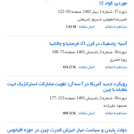
موردی: کواد 2)
دوره 37، شماره 1، بهار 1402، صفحه
93-122
امیررضا مقومی، شهروز شریعتی
مشاهده مقاله
اصل مقاله
1.93 M
آسیا- پاسفیک در قرن 21: فرصتها و چالشها
دوره 36، شماره 2، تابستان 1401، صفحه
75-108
رویا خضری
مشاهده مقاله
اصل مقاله
454.27 K
رویکرد جدید آمریکا در آ سه آن؛ تقویت مشارکت استراتژیک جهت
مقابله با چین
دوره 36، شماره 2، تابستان 1401، صفحه
153-177
محمود علیزاده
مشاهده مقاله
اصل مقاله
409.32 K
دولت بایدن و سیاست مهار خیزش قدرت چین در حوزه اقیانوس