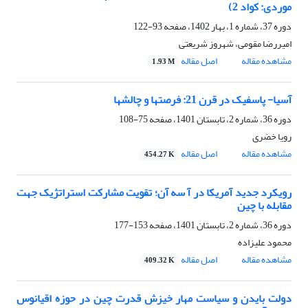
موردی: کواد 2)
دوره 37، شماره 1، بهار 1402، صفحه
93-122
امیررضا مقومی، شهروز شریعتی
مشاهده مقاله
اصل مقاله
1.93 M
آسیا- پاسفیک در قرن 21: فرصتها و چالشها
دوره 36، شماره 2، تابستان 1401، صفحه
75-108
رویا خضری
مشاهده مقاله
اصل مقاله
454.27 K
رویکرد جدید آمریکا در آ سه آن؛ تقویت مشارکت استراتژیک جهت
مقابله با چین
دوره 36، شماره 2، تابستان 1401، صفحه
153-177
محمود علیزاده
مشاهده مقاله
اصل مقاله
409.32 K
دولت بایدن و سیاست مهار خیزش قدرت چین در حوزه اقیانوس