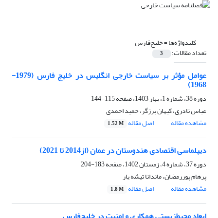
کلیدواژه‌ها =
خلیج‌فارس
تعداد مقالات:
3
عوامل مؤثر بر سیاست خارجی انگلیس در خلیج فارس (1979-
1968)
دوره 38، شماره 1، بهار 1403، صفحه
115-144
عباس نادری، کیهان برزگر، حمید احمدی
مشاهده مقاله
اصل مقاله
1.52 M
دیپلماسی اقتصادی هندوستان در عمان (از2014 تا 2021)
دوره 37، شماره 4، زمستان 1402، صفحه
183-204
پرهام پوررمضان، ماندانا تیشه یار
مشاهده مقاله
اصل مقاله
1.8 M
ابعاد محیط‌زیستی همکاری و امنیت در خلیج‌فارس