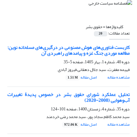
کلیدواژه‌ها =
حقوق بشر
تعداد مقالات:
20
کاربست فناوری‌های هوش مصنوعی در درگیری‌های مسلحانه نوین:
مطالعه موردی جنگ غزه و پیامدهای راهبردی آن
دوره 40، شماره 1، بهار 1405، صفحه
5-35
فهیمه مغفرت، سید جلال دهقانی فیروز آبادی
مشاهده مقاله
اصل مقاله
1.51 M
تحلیل عملکرد شورای حقوق بشر در خصوص پدیدۀ تغییرات
آب‌وهوایی (2008-2020)
دوره 35، شماره 4، زمستان 1400، صفحه
101-124
سید محمد کاظم سجاد پور، سید محمد رضی خردمند
مشاهده مقاله
اصل مقاله
972.06 K