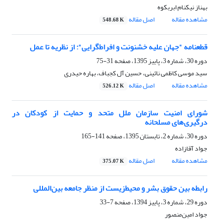
بهناز نیکنام ابربکوه
مشاهده مقاله
اصل مقاله
548.68 K
قطعنامه "جهان علیه خشنونت و افراط‌‌گرایی": از نظریه تا عمل
دوره 30، شماره 3، پاییز 1395، صفحه
31-75
سید موسی کاظمی نائینی، حسین آل کجباف، بهاره حیدری
مشاهده مقاله
اصل مقاله
526.12 K
شورای امنیت سازمان ملل متحد و حمایت از کودکان در
درگیری‌های مسلحانه
دوره 30، شماره 2، تابستان 1395، صفحه
141-165
جواد آقازاده
مشاهده مقاله
اصل مقاله
375.07 K
رابطه بین حقوق بشر و محیط‌زیست از منظر جامعه بین‌المللی
دوره 29، شماره 3، پاییز 1394، صفحه
7-33
جواد امین‌منصور