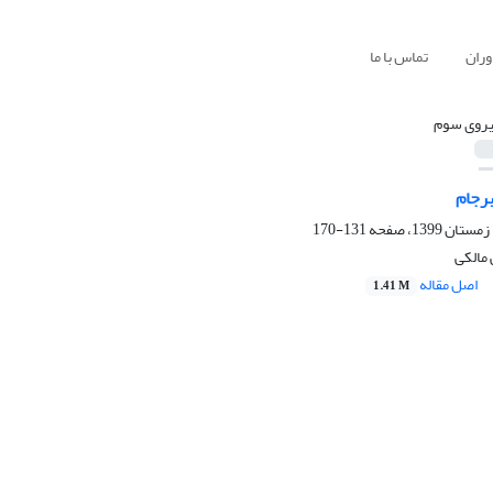
وران
تماس با ما
یروی سوم
برجام
131-170
مالکی
اصل مقاله
1.41 M