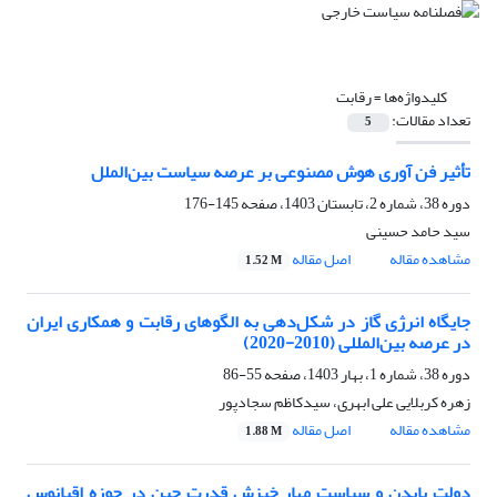
کلیدواژه‌ها =
رقابت
تعداد مقالات:
5
تأثیر فن آوری هوش مصنوعی بر عرصه سیاست بین‌الملل
دوره 38، شماره 2، تابستان 1403، صفحه
145-176
سید حامد حسینی
مشاهده مقاله
اصل مقاله
1.52 M
جایگاه انرژی گاز در شکل‌دهی به الگوهای رقابت و همکاری ایران
در عرصه بین‌المللی (2010-2020)
دوره 38، شماره 1، بهار 1403، صفحه
55-86
زهره کربلایی علی ابهری، سیدکاظم سجادپور
مشاهده مقاله
اصل مقاله
1.88 M
دولت بایدن و سیاست مهار خیزش قدرت چین در حوزه اقیانوس