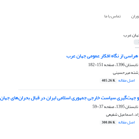
وران
تماس با ما
هان عرب
هراسی از نگاه افکار عمومی جهان عرب
151-182
رشته میرحسینی
اصل مقاله
405.26 K
 جهت‌گیری سیاست خارجی جمهوری اسلامی ایران در قبال بحران‌های جهان
37-59
اد، اسماعیل شفیعی
اصل مقاله
300.86 K