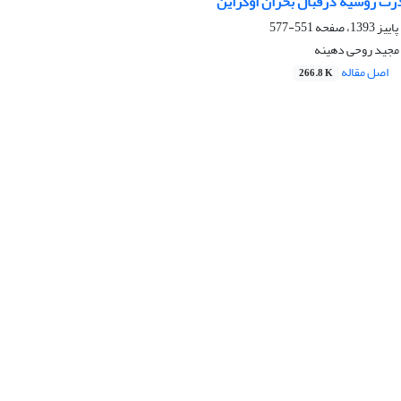
رت روسیه درقبال بحران اوکراین
551-577
مجید روحی دهینه
اصل مقاله
266.8 K