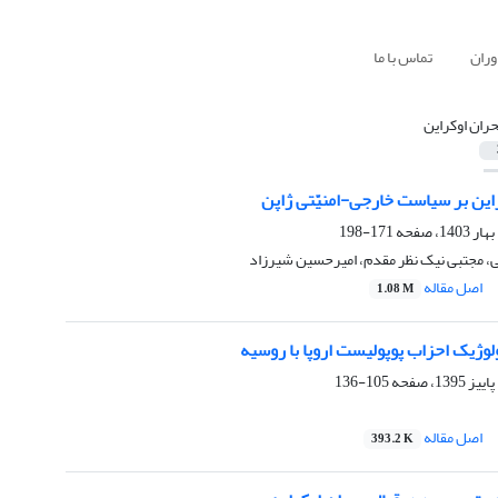
وران
تماس با ما
حران اوکراین
راین بر سیاست خارجی-امنیّتی ژاپن
171-198
 مجتبی نیک نظر مقدم، امیرحسین شیرزاد
اصل مقاله
1.08 M
وژیک احزاب پوپولیست اروپا با روسیه
105-136
اصل مقاله
393.2 K