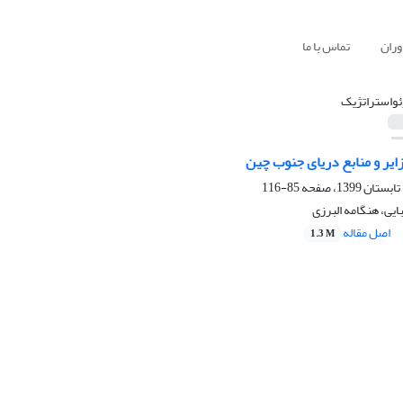
وران
تماس با ما
ئواستراتژیک
ایر و منابع دریای جنوب چین
85-116
ایی، هنگامه البرزی
اصل مقاله
1.3 M