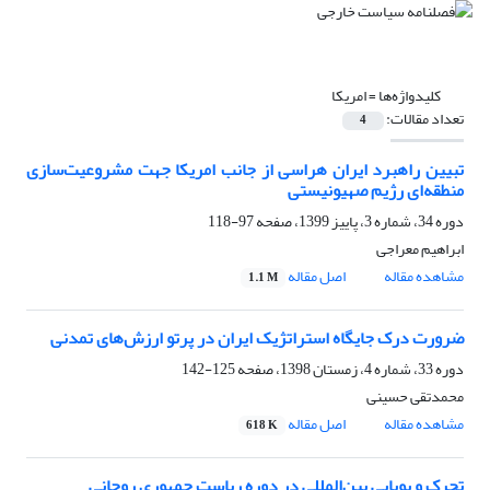
کلیدواژه‌ها =
امریکا
تعداد مقالات:
4
تبیین راهبرد ایران هراسی از جانب امریکا جهت مشروعیت‌سازی
منطقه‌ای رژیم صهیونیستی
دوره 34، شماره 3، پاییز 1399، صفحه
97-118
ابراهیم معراجی
مشاهده مقاله
اصل مقاله
1.1 M
ضرورت درک جایگاه استراتژیک ایران در پرتو ارزش‌های تمدنی
دوره 33، شماره 4، زمستان 1398، صفحه
125-142
محمدتقی حسینی
مشاهده مقاله
اصل مقاله
618 K
تحرک و پویایی بین‌المللی در دوره ریاست جمهوری روحانی