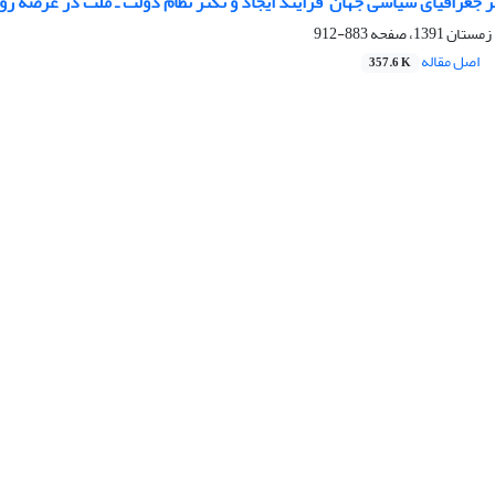
ر جغرافیای سیاسی جهان ‏ فرایند ایجاد و تکثر نظام دولت ‌‌ـ ملت در عرصه روا
883-912
اصل مقاله
357.6 K