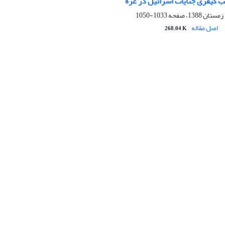
 کیفری جنایات اسرائیل در غزه ‏
1033-1050
اصل مقاله
268.04 K