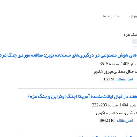
وران
تماس با ما
نگ غزه
های هوش مصنوعی در درگیری‌های مسلحانه نوین: مطالعه موردی جنگ غزه 
5-35
 جلال دهقانی فیروز آبادی
اصل مقاله
1.51 M
د در قبال ایالات‌متحده آمریکا (جنگ اوکراین و جنگ غزه)
203-222
ه دشتی، سید امیر نیاکویی
اصل مقاله
994.63 K