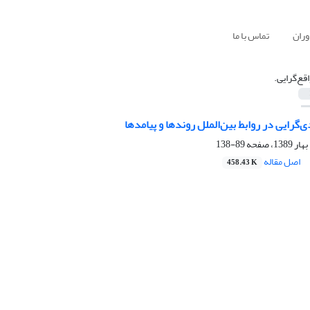
وران
تماس با ما
اقع‌گرایی. ‏
‌گرایی در روابط بین‌الملل روندها و پیامدها ‏
89-138
اصل مقاله
458.43 K