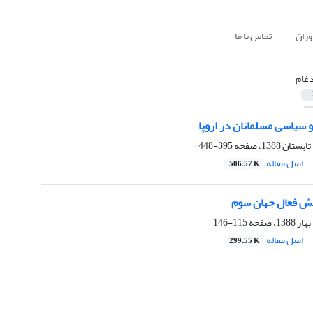
وران
تماس با ما
دغام
 سیاسی مسلمانان در اروپا ‏
395-448
اصل مقاله
506.57 K
 فعال‌ جهان سوم ‏
115-146
اصل مقاله
299.55 K