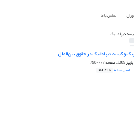
وران
تماس با ما
یسه دیپلماتیک
ک و کیسه دیپلماتیک در حقوق بین‌الملل ‏
777-798
اصل مقاله
361.21 K