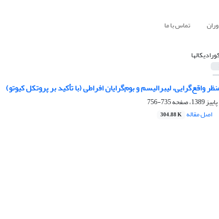
وران
تماس با ما
کورادیکال‏ها
ر واقع‌گرایی، لیبرالیسم و ‏بوم‌گرایان افراطی (با تأکید بر پروتکل کیوتو) ‏
735-756
اصل مقاله
304.88 K