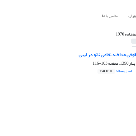
وران
تماس با ما
عنامه 1970
وقی مداخله نظامی ناتو در لیبی
103-116
اصل مقاله
258.09 K