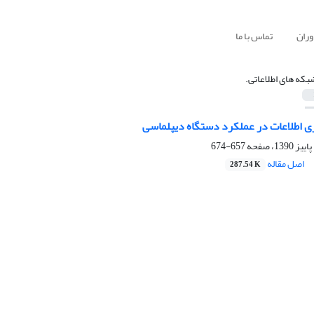
وران
تماس با ما
بکه های اطلاعاتی. ‏
ری اطلاعات در عملکرد دستگاه دیپلماسی ‏
657-674
اصل مقاله
287.54 K