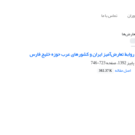
وران
تماس با ما
عارض‌ها
وابط تعارض‌آمیز ایران و ‏کشورهای عرب حوزه خلیج فارس ‏
723-746
اصل مقاله
302.37 K