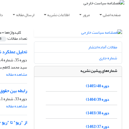
صفحه اصلی
مرور
اطلاعات نشریه
ارسال مقاله
دا
کلیدواژه‌ها =
م
تعداد مقالات:
3
مقالات آماده انتشار
تحلیل عملکرد شور
شماره جاری
دوره 35، شماره 4، زمستان 1400، صفحه
سید محمد کاظم س
شماره‌های پیشین نشریه
مشاهده مقاله
دوره 40 (1405)
رابطه بین حقوق‌
دوره 33، شماره 1، بهار 1398، صفحه
دوره 39 (1404)
مشاهده مقاله
دوره 38 (1403)
از "ریو" تا "ریو + 20": بررسی مذاکرات و نتایج ‏کنفرانس توسعه پایدار ملل
دوره 37 (1402)