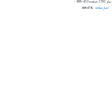
453-488
اصل مقاله
469.47 K