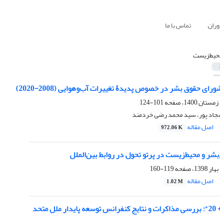
وران
تماس با ما
حیط‌زیست
ای حقوق بشر در خصوص پدیدۀ تغییرات آب‌وهوایی (2008-2020)
101-124
جاد پور، سید محمد رضی خردمند
اصل مقاله
972.06 K
بشر و محیط‌زیست در پرتو تحول در روابط بین‌الملل
119-160
اصل مقاله
1.02 M
 متحد