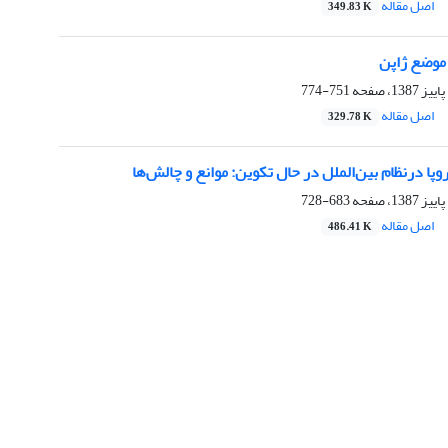
اصل مقاله
349.83 K
وضع ژاپن ‏
751-774
اصل مقاله
329.78 K
روپا درنظام بین‌الملل در حال ‏تکوین: موانع و چالش‌ها
683-728
اصل مقاله
486.41 K