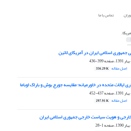
وران
تماس با ما
مریکا.‏
جمهوری اسلامی ایران در ‏آمریکای لاتین
399-436
اصل مقاله
356.29 K
ی ایالات متحده در خاورمیانه؛ ‏مقایسه جورج بوش و باراک اوباما
437-452
اصل مقاله
297.91 K
رجی و هویت سیاست خارجی ‏جمهوری اسلامی ایران
1-28