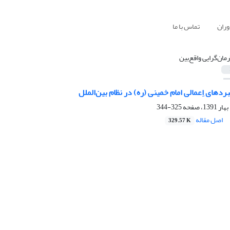
وران
تماس با ما
رمان‌گرایی واقع‌بین
ردهای اِعمالی امام خمینی (ره) در ‏نظام بین‌الملل
325-344
اصل مقاله
329.57 K