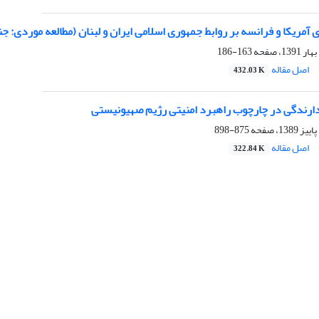
مریکا و فرانسه بر روابط ‏جمهوری اسلامی ایران و لبنان ‏(مطالعه موردی: جنگ 33 روز
163-186
اصل مقاله
432.03 K
ارندگی در چارچوب راهبرد امنیتی ‏رژیم صهیونیستی ‏
875-898
اصل مقاله
322.84 K