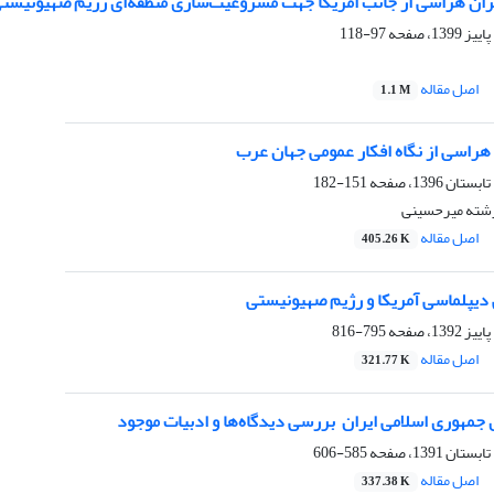
یران هراسی از جانب امریکا جهت مشروعیت‌سازی منطقه‌ای رژیم صهیونیست
97-118
اصل مقاله
1.1 M
هراسی از نگاه افکار عمومی جهان عرب
151-182
رشته میرحسینی
اصل مقاله
405.26 K
یپلماسی آمریکا و رژیم صهیونیستی ‏
795-816
اصل مقاله
321.77 K
مهوری اسلامی ایران ‏ بررسی دیدگاه‌ها و ادبیات موجود
585-606
اصل مقاله
337.38 K