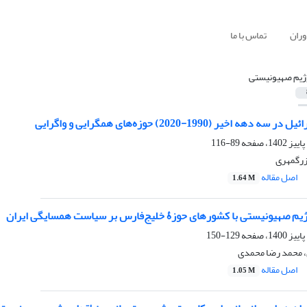
وران
تماس با ما
ژیم صهیونیستی
 اخیر (1990-2020) حوزه‌های همگرایی و واگرایی
89-116
بزرگمهری
اصل مقاله
1.64 M
رژیم صهیونیستی با کشورهای حوزۀ خلیج‌فارس بر سیاست همسایگی ایران
129-150
ی، محمد رضا محمدی
اصل مقاله
1.05 M