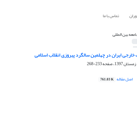
وران
تماس با ما
امعه بین المللی
ارجی ایران در چهلمین سالگرد پیروزی انقلاب اسلامی
233-268
اصل مقاله
761.03 K