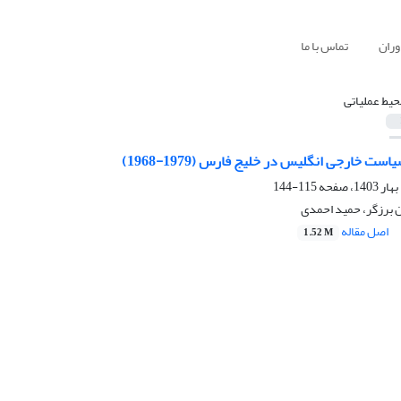
وران
تماس با ما
حیط عملیاتی
ست خارجی انگلیس در خلیج فارس (1979-1968)
115-144
ن برزگر، حمید احمدی
اصل مقاله
1.52 M