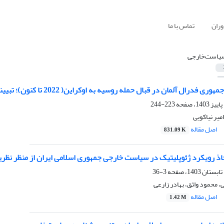
وران
تماس با ما
یاست‌خارجی
آلمان در قبال حمله روسیه به اوکراین( 2022 تا کنون)؛ تبیینی از منظر رئالیسم‌ نوکلاسیک
223-244
میر نیاکویی
اصل مقاله
831.09 K
ذ رویکرد ژئوپلیتیک در سیاست‌ خارجی جمهوری‌ اسلامی ایران از منظر نظریه
3-36
 محمود واثق، بهادر زارعی
اصل مقاله
1.42 M