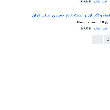
اصل مقاله
440.84 K
قه و تأثیر آن بر امنیت پایدار ‏جمهوری اسلامی ایران
201-218
اصل مقاله
315.75 K
2