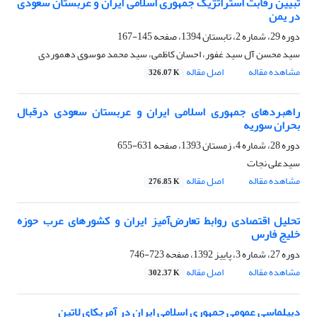
تبیین رقابت استراتژیک جمهوری اسلامی ایران و عربستان سعودی
در یمن
دوره 29، شماره 2، تابستان 1394، صفحه
145-167
سید محسن آل سید غفور، احسان کاظمی، سید محمد موسوی دهموردی
مشاهده مقاله
اصل مقاله
326.07 K
راهبردهای جمهوری اسلامی ایران و عربستان سعودی درقبال
بحران سوریه
دوره 28، شماره 4، زمستان 1393، صفحه
631-655
سیدعلی نجات
مشاهده مقاله
اصل مقاله
276.85 K
تحلیل اقتصادی روابط تعارض‌آمیز ایران و ‏کشورهای عرب حوزه
خلیج فارس ‏
دوره 27، شماره 3، پاییز 1392، صفحه
723-746
مشاهده مقاله
اصل مقاله
302.37 K
دیپلماسی عمومی جمهوری اسلامی ایران در ‏آمریکای لاتین