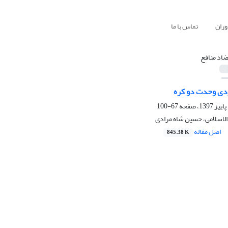
وران
تماس با ما
ضاد منافع
دی وحدت دو کره
67-100
اسلامی، حسین شاه مرادی
اصل مقاله
845.38 K