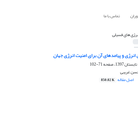
وران
تماس با ما
نرژی های فسیلی
 انرژی و پیامدهای آن برای امنیت انرژی جهان
71-102
حسن غریبی
اصل مقاله
850.02 K