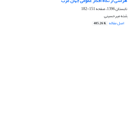
هراسی از نگاه افکار عمومی جهان عرب
151-182
رشته میرحسینی
اصل مقاله
405.26 K