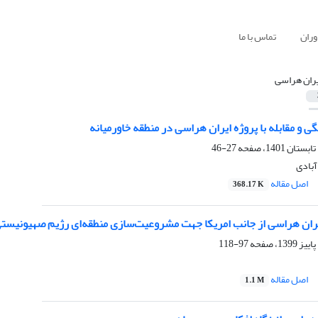
وران
تماس با ما
یران هراسی
 و مقابله با پروژه ایران هراسی در منطقه خاورمیانه
27-46
آبادی
اصل مقاله
368.17 K
یران هراسی از جانب امریکا جهت مشروعیت‌سازی منطقه‌ای رژیم صهیونیست
97-118
اصل مقاله
1.1 M