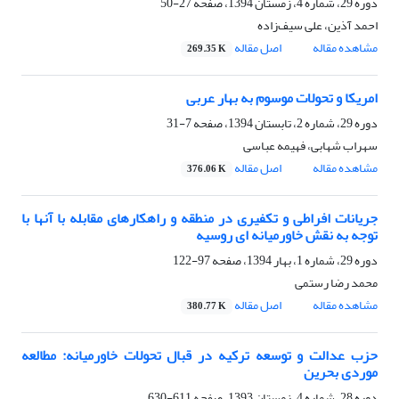
دوره 29، شماره 4، زمستان 1394، صفحه
27-50
احمد آذین، علی سیف‌زاده
مشاهده مقاله
اصل مقاله
269.35 K
امریکا و تحولات موسوم به بهار عربی
دوره 29، شماره 2، تابستان 1394، صفحه
7-31
سهراب شهابی، فهیمه عباسی
مشاهده مقاله
اصل مقاله
376.06 K
جریانات افراطی و تکفیری در منطقه و راهکارهای مقابله با آنها با
توجه به نقش خاورمیانه ای روسیه
دوره 29، شماره 1، بهار 1394، صفحه
97-122
محمد رضا رستمی
مشاهده مقاله
اصل مقاله
380.77 K
حزب عدالت و توسعه ترکیه در قبال تحولات خاورمیانه: مطالعه
موردی بحرین
دوره 28، شماره 4، زمستان 1393، صفحه
611-630