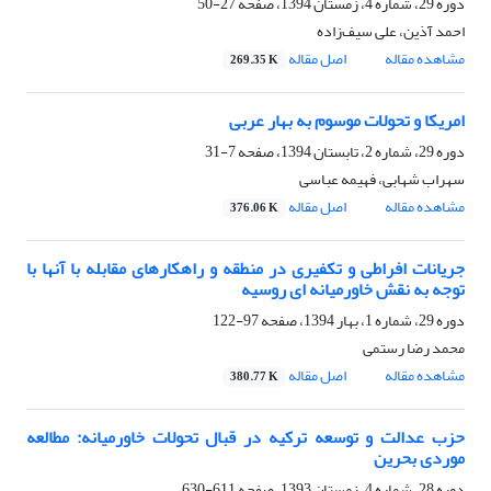
دوره 29، شماره 4، زمستان 1394، صفحه
27-50
احمد آذین، علی سیف‌زاده
مشاهده مقاله
اصل مقاله
269.35 K
امریکا و تحولات موسوم به بهار عربی
دوره 29، شماره 2، تابستان 1394، صفحه
7-31
سهراب شهابی، فهیمه عباسی
مشاهده مقاله
اصل مقاله
376.06 K
جریانات افراطی و تکفیری در منطقه و راهکارهای مقابله با آنها با
توجه به نقش خاورمیانه ای روسیه
دوره 29، شماره 1، بهار 1394، صفحه
97-122
محمد رضا رستمی
مشاهده مقاله
اصل مقاله
380.77 K
حزب عدالت و توسعه ترکیه در قبال تحولات خاورمیانه: مطالعه
موردی بحرین
دوره 28، شماره 4، زمستان 1393، صفحه
611-630