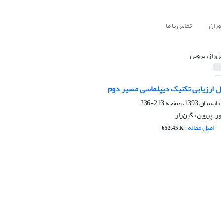
وران
تماس با ما
ن‌راز، پروین
دل ارزیابی تکنیک دیپلماسی مسیر دوم
213-236
 پروین نگین‌راز
اصل مقاله
652.45 K