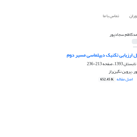
وران
تماس با ما
دکاظم سجادپور
دل ارزیابی تکنیک دیپلماسی مسیر دوم
213-236
 پروین نگین‌راز
اصل مقاله
652.45 K