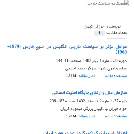
نویسنده =
برزگر، کیهان
تعداد مقالات:
4
عوامل مؤثر بر سیاست خارجی انگلیس در خلیج فارس (1979-
1968)
دوره 38، شماره 1، بهار 1403، صفحه
115-144
عباس نادری، کیهان برزگر، حمید احمدی
مشاهده مقاله
اصل مقاله
1.52 M
سازمان ملل و ارتقای جایگاه امنیت انسانی
دوره 37، شماره 2، تابستان 1402، صفحه
183-208
جواد حیران نیا، کیهان برزگر، مهدی ذاکریان
مشاهده مقاله
اصل مقاله
1.28 M
اهداف استراتژیک آمریکا و اروپا در مورد ایران