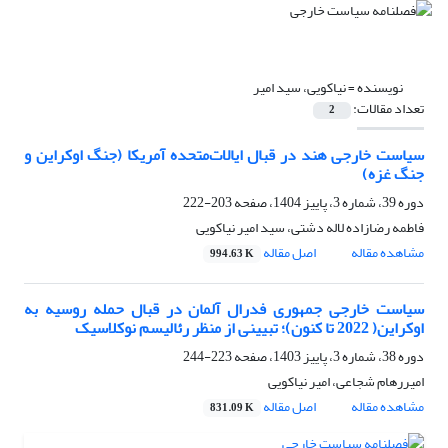
نویسنده =
نیاکویی، سید امیر
تعداد مقالات:
2
سیاست خارجی هند در قبال ایالات‌متحده آمریکا (جنگ اوکراین و
جنگ غزه)
دوره 39، شماره 3، پاییز 1404، صفحه
203-222
فاطمه رضازاده لاله دشتی، سید امیر نیاکویی
مشاهده مقاله
اصل مقاله
994.63 K
سیاست خارجی جمهوری فدرال آلمان در قبال حمله روسیه به
اوکراین( 2022 تا کنون)؛ تبیینی از منظر رئالیسم‌ نوکلاسیک
دوره 38، شماره 3، پاییز 1403، صفحه
223-244
امیررهام شجاعی، امیر نیاکویی
مشاهده مقاله
اصل مقاله
831.09 K